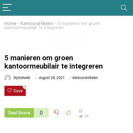
Home
»
Kantoorartikelen
»
5 manieren om groen
kantoormeubilair te integreren
5 manieren om groen
kantoormeubilair te integreren
Stylishweb
August 28, 2021
Kantoorartikelen
0
Save
0
Deal Score
24