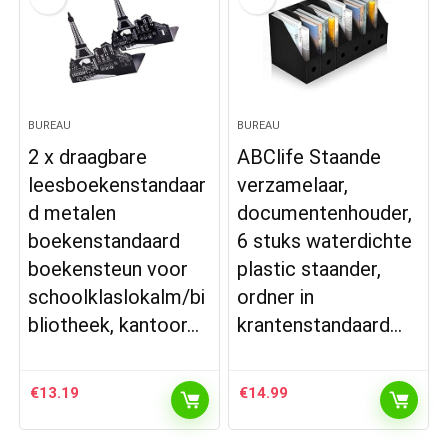
BUREAU
BUREAU
2 x draagbare
ABClife Staande
leesboekenstandaar
verzamelaar,
d metalen
documentenhouder,
boekenstandaard
6 stuks waterdichte
boekensteun voor
plastic staander,
schoolklaslokalm/bi
ordner in
bliotheek, kantoor…
krantenstandaard…
€
13.19
€
14.99