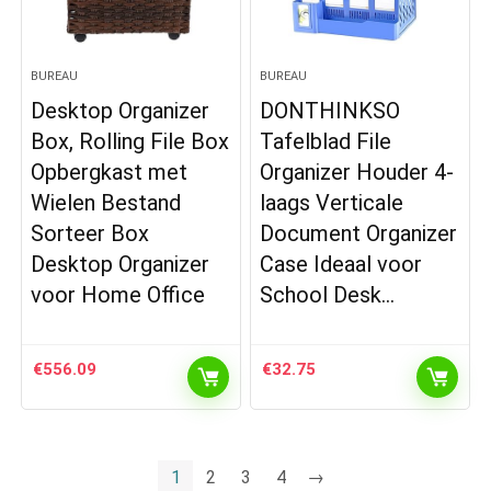
BUREAU
BUREAU
Desktop Organizer
DONTHINKSO
Box, Rolling File Box
Tafelblad File
Opbergkast met
Organizer Houder 4-
Wielen Bestand
laags Verticale
Sorteer Box
Document Organizer
Desktop Organizer
Case Ideaal voor
voor Home Office
School Desk…
€
556.09
€
32.75
1
2
3
4
→