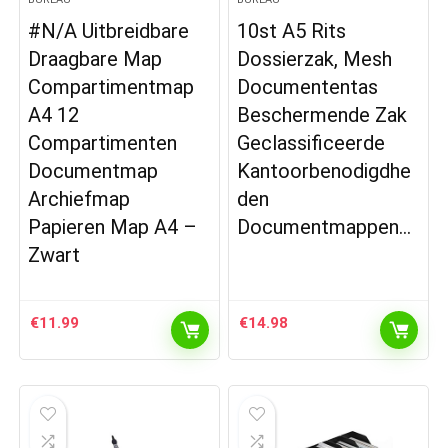
#N/A Uitbreidbare
10st A5 Rits
Draagbare Map
Dossierzak, Mesh
Compartimentmap
Documententas
A4 12
Beschermende Zak
Compartimenten
Geclassificeerde
Documentmap
Kantoorbenodigdhe
Archiefmap
den
Papieren Map A4 –
Documentmappen…
Zwart
€
11.99
€
14.98