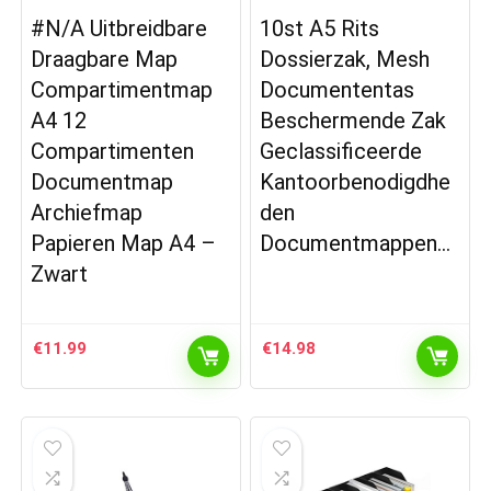
#N/A Uitbreidbare
10st A5 Rits
Draagbare Map
Dossierzak, Mesh
Compartimentmap
Documententas
A4 12
Beschermende Zak
Compartimenten
Geclassificeerde
Documentmap
Kantoorbenodigdhe
Archiefmap
den
Papieren Map A4 –
Documentmappen…
Zwart
€
11.99
€
14.98