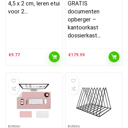
4,5 x 2 cm, leren etui
GRATIS
voor 2…
documenten
opberger –
kantoorkast
dossierkast…
€
9.77
€
179.99
BUREAU
BUREAU