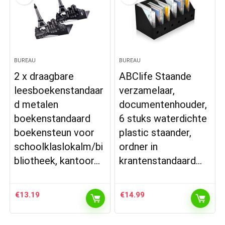
BUREAU
BUREAU
2 x draagbare
ABClife Staande
leesboekenstandaar
verzamelaar,
d metalen
documentenhouder,
boekenstandaard
6 stuks waterdichte
boekensteun voor
plastic staander,
schoolklaslokalm/bi
ordner in
bliotheek, kantoor…
krantenstandaard…
€
13.19
€
14.99