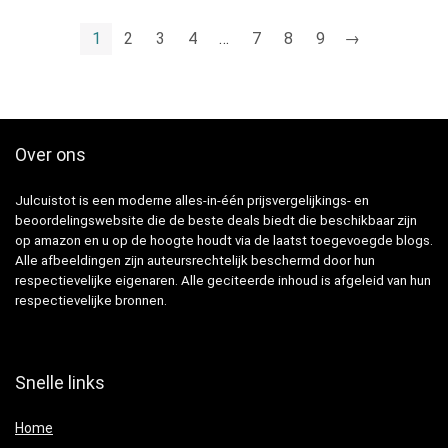
1
2
3
4
…
7
8
9
→
Over ons
Julcuistot is een moderne alles-in-één prijsvergelijkings- en
beoordelingswebsite die de beste deals biedt die beschikbaar zijn
op amazon en u op de hoogte houdt via de laatst toegevoegde blogs.
Alle afbeeldingen zijn auteursrechtelijk beschermd door hun
respectievelijke eigenaren. Alle geciteerde inhoud is afgeleid van hun
respectievelijke bronnen.
Snelle links
Home