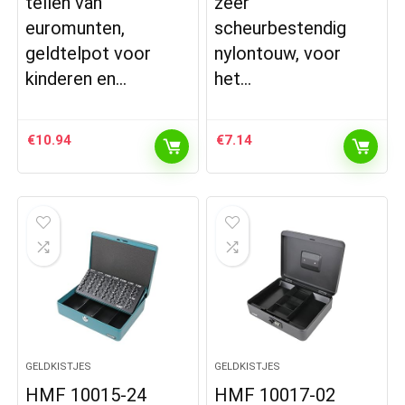
tellen van
zeer
euromunten,
scheurbestendig
geldtelpot voor
nylontouw, voor
kinderen en…
het…
€
10.94
€
7.14
GELDKISTJES
GELDKISTJES
HMF 10015-24
HMF 10017-02