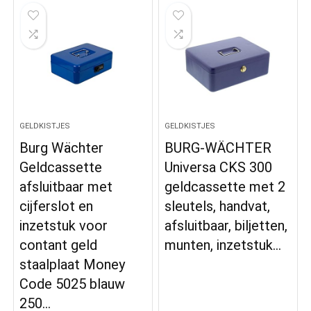
GELDKISTJES
GELDKISTJES
Burg Wächter
BURG-WÄCHTER
Geldcassette
Universa CKS 300
afsluitbaar met
geldcassette met 2
cijferslot en
sleutels, handvat,
inzetstuk voor
afsluitbaar, biljetten,
contant geld
munten, inzetstuk…
staalplaat Money
Code 5025 blauw
250…