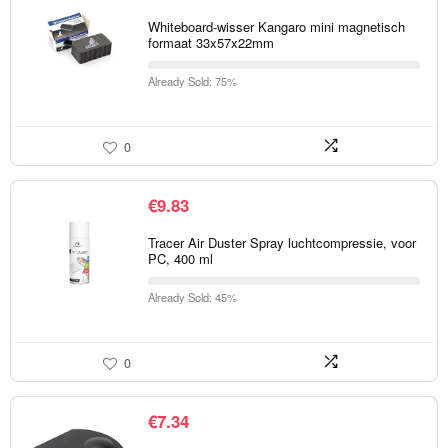
Whiteboard-wisser Kangaro mini magnetisch
formaat 33x57x22mm
Already Sold: 75%
0
€
9.83
Tracer Air Duster Spray luchtcompressie, voor
PC, 400 ml
Already Sold: 45%
0
€
7.34