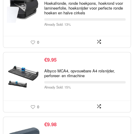
Hoekafronde, ronde hoekpons, hoekrond voor
lamineerfolie, hoeksnijder voor perfecte ronde
hoeken en halve cirkels
Already Sold: 13%
0
€
9.95
Albyco MCA4, opvouwbare A4 rolsnijder,
perforeer- en rilmachine
Already Sold: 15%
0
€
9.98