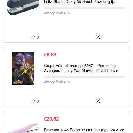
Leitz Stapler Cosy 30 Sheet, fluweel grijs
Already Sold: 46%
0
€
8.68
Grupo Erik editores gpe5247 – Poster The
Avengers infinity War Marvel, 61 x 91,5 cm
Already Sold: 46%
0
€
20.62
Rapesco 1345 Porpoise niettang (type 24 & 26