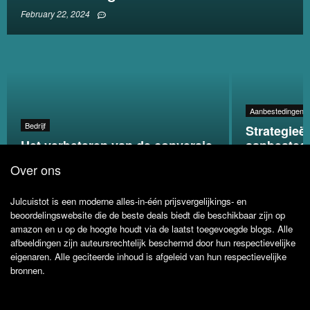
February 22, 2024
Aanbestedingen e
Bedrijf
Strategieë
Het verbeteren van de conversie
aanbested
op uw website
beveiligin
Over ons
Julcuistot is een moderne alles-in-één prijsvergelijkings- en
beoordelingswebsite die de beste deals biedt die beschikbaar zijn op
amazon en u op de hoogte houdt via de laatst toegevoegde blogs. Alle
afbeeldingen zijn auteursrechtelijk beschermd door hun respectievelijke
eigenaren. Alle geciteerde inhoud is afgeleid van hun respectievelijke
bronnen.