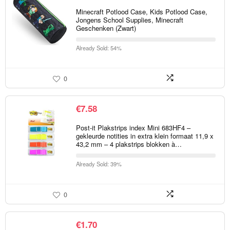
Minecraft Potlood Case, Kids Potlood Case,
Jongens School Supplies, Minecraft
Geschenken (Zwart)
Already Sold: 54%
0
€
7.58
Post-it Plakstrips index Mini 683HF4 –
gekleurde notities in extra klein formaat 11,9 x
43,2 mm – 4 plakstrips blokken à…
Already Sold: 39%
0
€
1.70