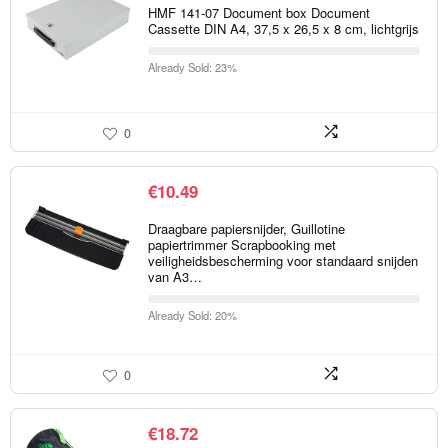
HMF 141-07 Document box Document
Cassette DIN A4, 37,5 x 26,5 x 8 cm, lichtgrijs
Already Sold: 23%
0
€
10.49
Draagbare papiersnijder, Guillotine
papiertrimmer Scrapbooking met
veiligheidsbescherming voor standaard snijden
van A3…
Already Sold: 20%
0
€
18.72