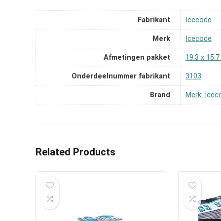
Fabrikant
‎Icecode
Merk
‎Icecode
Afmetingen pakket
‎19.3 x 15.
Onderdeelnummer fabrikant
‎3103
Brand
Merk: Icec
Related Products