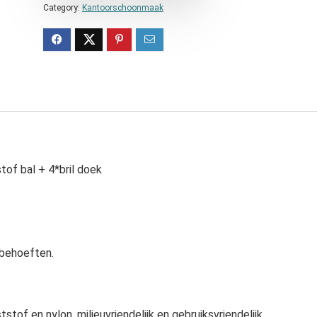
Category:
Kantoorschoonmaak
of bal + 4*bril doek
 behoeften.
tof en nylon, milieuvriendelijk en gebruiksvriendelijk.