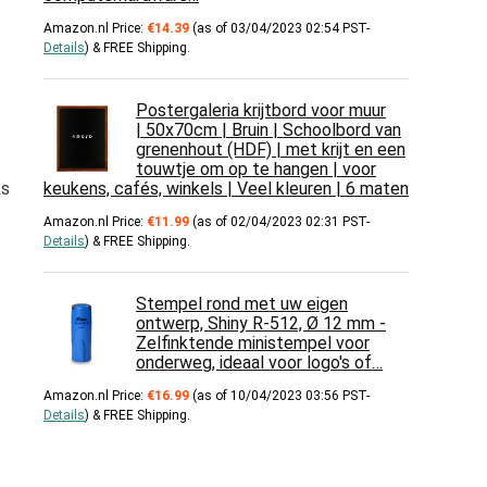
Amazon.nl Price:
€
14.39
(as of 03/04/2023 02:54 PST-
Details
)
&
FREE Shipping
.
Postergaleria krijtbord voor muur
| 50x70cm | Bruin | Schoolbord van
grenenhout (HDF) | met krijt en een
touwtje om op te hangen | voor
ks
keukens, cafés, winkels | Veel kleuren | 6 maten
Amazon.nl Price:
€
11.99
(as of 02/04/2023 02:31 PST-
Details
)
&
FREE Shipping
.
Stempel rond met uw eigen
ontwerp, Shiny R-512, Ø 12 mm -
Zelfinktende ministempel voor
onderweg, ideaal voor logo's of…
Amazon.nl Price:
€
16.99
(as of 10/04/2023 03:56 PST-
Details
)
&
FREE Shipping
.