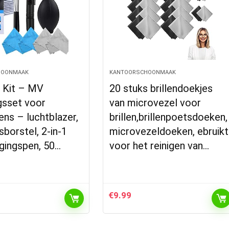
HOONMAAK
KANTOORSCHOONMAAK
g Kit – MV
20 stuks brillendoekjes
gsset voor
van microvezel voor
ns – luchtblazer,
brillen,brillenpoetsdoeken,
sborstel, 2-in-1
microvezeldoeken, ebruikt
igingspen, 50…
voor het reinigen van…
€
9.99