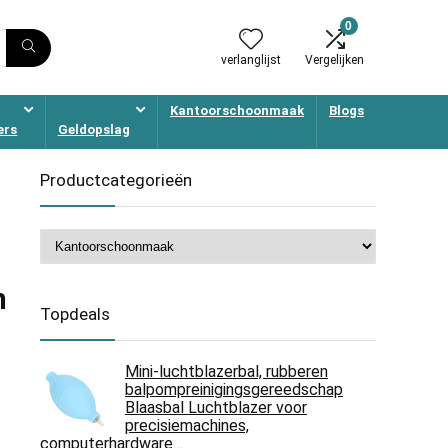
0
verlanglijst
Vergelijken
Kantoorschoonmaak
Blogs
ers
Geldopslag
Productcategorieën
h
Topdeals
Mini-luchtblazerbal, rubberen
balpompreinigingsgereedschap
Blaasbal Luchtblazer voor
precisiemachines,
computerhardware…