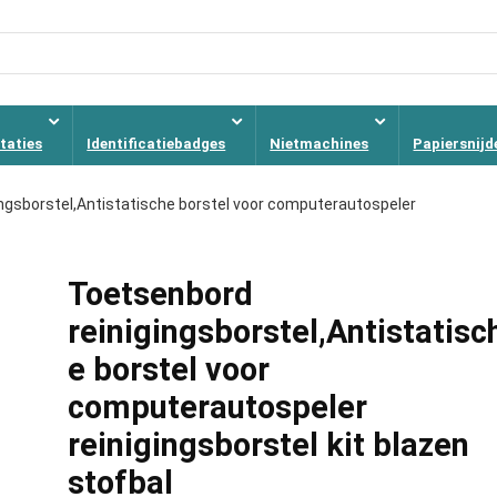
taties
Identificatiebadges
Nietmachines
Papiersnijd
ngsborstel,Antistatische borstel voor computerautospeler
Toetsenbord
reinigingsborstel,Antistatisc
e borstel voor
computerautospeler
reinigingsborstel kit blazen
stofbal