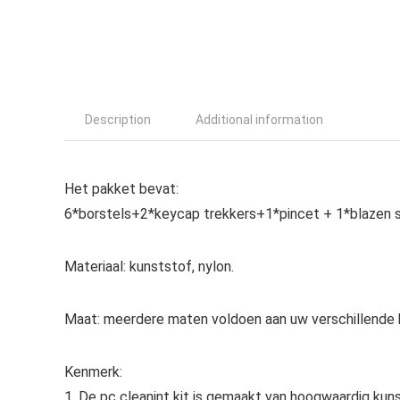
Description
Additional information
Het pakket bevat:
6*borstels+2*keycap trekkers+1*pincet + 1*blazen st
Materiaal: kunststof, nylon.
Maat: meerdere maten voldoen aan uw verschillende
Kenmerk:
1. De pc cleanint kit is gemaakt van hoogwaardig kunsts