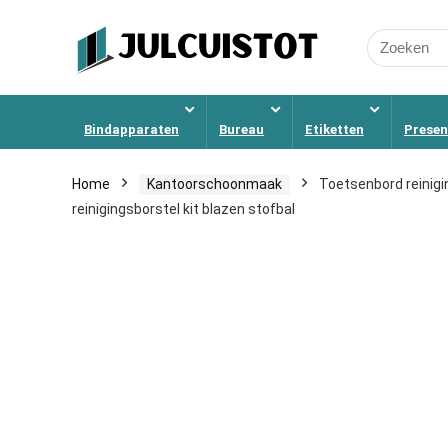
Search
for:
Bindapparaten
Bureau
Etiketten
Presen
Home
Kantoorschoonmaak
Toetsenbord reinigi
reinigingsborstel kit blazen stofbal