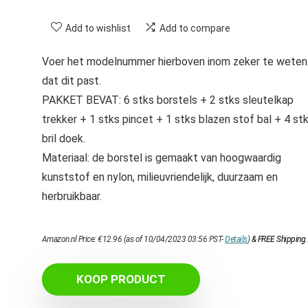
Add to wishlist
Add to compare
Voer het modelnummer hierboven inom zeker te weten
dat dit past.
PAKKET BEVAT: 6 stks borstels + 2 stks sleutelkap
trekker + 1 stks pincet + 1 stks blazen stof bal + 4 st
bril doek.
Materiaal: de borstel is gemaakt van hoogwaardig
kunststof en nylon, milieuvriendelijk, duurzaam en
herbruikbaar.
Amazon.nl Price:
€
12.96
(as of 10/04/2023 03:56 PST-
Details
)
&
FREE Shipping
.
KOOP PRODUCT