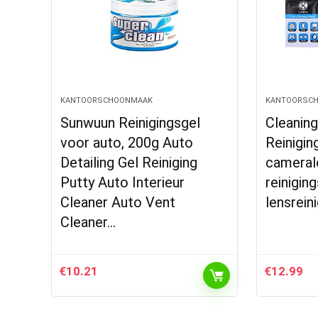
KANTOORSCHOONMAAK
KANTOORSC
Sunwuun Reinigingsgel
Cleanin
voor auto, 200g Auto
Reinigin
Detailing Gel Reiniging
camerale
Putty Auto Interieur
reiniging
Cleaner Auto Vent
lensrein
Cleaner…
€
10.21
€
12.99