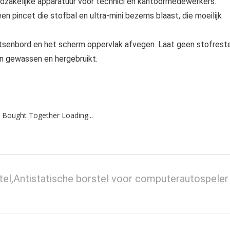
noodzakelijke apparatuur voor technici en kantoormedewerkers.
incet die stofbal en ultra-mini bezems blaast, die moeilijk
oetsenbord en het scherm oppervlak afvegen. Laat geen stofrest
n gewassen en hergebruikt.
 Bought Together Loading...
tel,Antistatische borstel voor computerautospeler