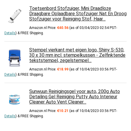
Toetsenbord Stofzuiger, Mini Draadloze
Draagbare Oplaadbare Stofzuiger Nat En Droog
Stofzuiger voor Reiniging Stof, Haar…
Amazon.nl Price:
€
40.56
(as of 03/04/2023 02:54 PST-
Details
)
&
FREE Shipping
.
Stempel vierkant met eigen logo, Shiny S-530,
30 x 30 mm incl. stempelkussen - Zelfinktende
tekststempel, zegelstempel…
Amazon.nl Price:
€
18.99
(as of 10/04/2023 03:56 PST-
Details
)
&
FREE Shipping
.
Sunwuun Reinigingsgel voor auto, 200g Auto
Detailing Gel Reiniging Putty Auto Interieur
Cleaner Auto Vent Cleaner…
Amazon.nl Price:
€
10.21
(as of 10/04/2023 03:56 PST-
Details
)
&
FREE Shipping
.