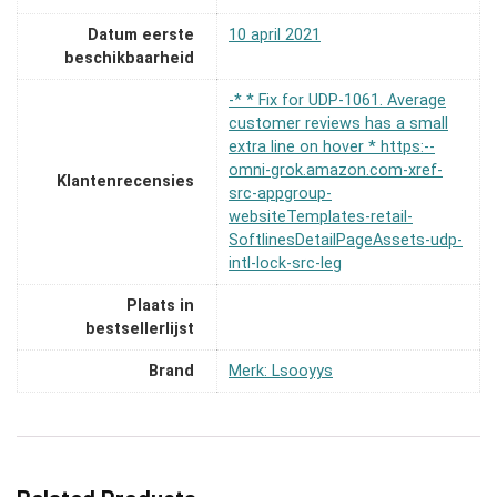
Datum eerste
10 april 2021
beschikbaarheid
-* * Fix for UDP-1061. Average
customer reviews has a small
extra line on hover * https:--
omni-grok.amazon.com-xref-
Klantenrecensies
src-appgroup-
websiteTemplates-retail-
SoftlinesDetailPageAssets-udp-
intl-lock-src-leg
Plaats in
bestsellerlijst
Brand
Merk: Lsooyys