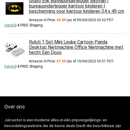
Grupo Erik Bureauonderlegger Batman |
bureauonderlegger kantoor kinderen |
bescherming voor kantoor kinderen 34 x 49 cm
Amazon.nl Price:
€
9.89
(as of 09/04/2023 03:52 PST-
Details
)
&
FREE Shipping
.
Ruluti 1 Set Mini Leuke Cartoon Panda
Desktop Nietmachine Office Nietmachine met
hecht Een Doos
Amazon.nl Price:
€
7.29
(as of 10/04/2023 03:51 PST-
Details
)
&
FREE Shipping
.
Over ons
Julcuistot is een moderne alles-in-één prijsvergelijkings- en
beoordelingswebsite die de beste deals biedt die beschikbaar zijn