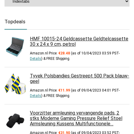
Topdeals
HMF 10015-24 Geldcassette Geldtelcassette
30 x 24 x 9 cm, petrol
Amazon.nl Price:
€
28.48
(as of 10/04/2023 03:59 PST-
Details
)
&
FREE Shipping
.
Tyvek Polsbandjes Gestreept 500 Pack blauw-
geel
Amazon.nl Price:
€
11.99
(as of 09/04/2023 04:01 PST-
Details
)
&
FREE Shipping
.
Voorzitter armleuning vervangende pads, 2
stks Moderne Gaming Pressure Relief Stoel
Armsleuning Kussens Multifunctionele…
Amazon.nl Price:
€
31.90
(as of 09/04/2023 03:52 PST-