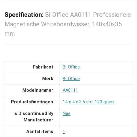
Specification:
Bi-Office AA0111 Professionele
Magnetische Whiteboardwisser, 140x40x35
mm
Fabrikant
‎Bi-Office
Merk
‎Bi-Office
Modelnummer
‎AA0111
Productafmetingen
‎14 x 4 x 3.5 cm; 120 gram
Is Discontinued By
‎Nee
Manufacturer
Aantal items
‎1