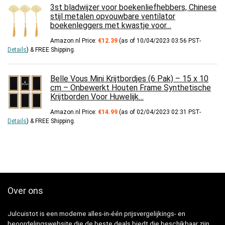
3st bladwijzer voor boekenliefhebbers, Chinese
stijl metalen opvouwbare ventilator
boekenleggers met kwastje voor…
Amazon.nl Price:
€
12.39
(as of 10/04/2023 03:56 PST-
Details
)
&
FREE Shipping
.
Belle Vous Mini Krijtbordjes (6 Pak) – 15 x 10
cm – Onbewerkt Houten Frame Synthetische
Krijtborden Voor Huwelijk…
Amazon.nl Price:
€
14.99
(as of 02/04/2023 02:31 PST-
Details
)
&
FREE Shipping
.
Over ons
Julcuistot is een moderne alles-in-één prijsvergelijkings- en
beoordelingswebsite die de beste deals biedt die beschikbaar zijn