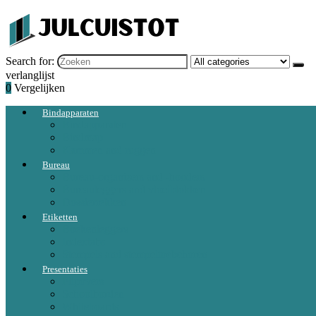
Search for:
verlanglijst
0
Vergelijken
Bindapparaten
Bindapparaten
Bindmap
Kammen and ruggen
Bureau
Bureau-organizers and -houders
Bureauleggers and vloeiblokken
Dossierrekken
Etiketten
Boekenleggers
Indextabs
Stempels and stempeltoebehoren
Presentaties
Flipovers
Schoolborden
Whiteboards