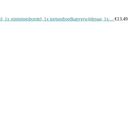
el, 1x reinigingsborstel, 1x toetsenbordkapverwijderaar, 1x…
€
13.49