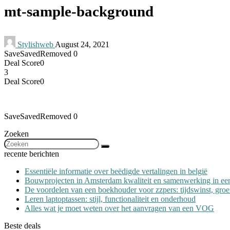
mt-sample-background
Stylishweb
August 24, 2021
Save
Saved
Removed
0
Deal Score
0
3
Deal Score
0
Save
Saved
Removed
0
Zoeken
recente berichten
Essentiële informatie over beëdigde vertalingen in belgië
Bouwprojecten in Amsterdam kwaliteit en samenwerking in e
De voordelen van een boekhouder voor zzpers: tijdswinst, groe
Leren laptoptassen: stijl, functionaliteit en onderhoud
Alles wat je moet weten over het aanvragen van een VOG
Beste deals