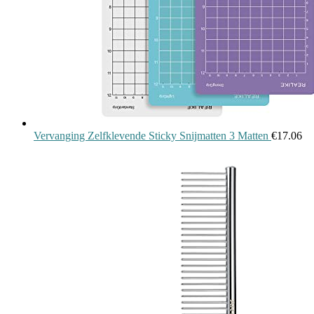
Vervanging Zelfklevende Sticky Snijmatten 3 Matten
€
17.06