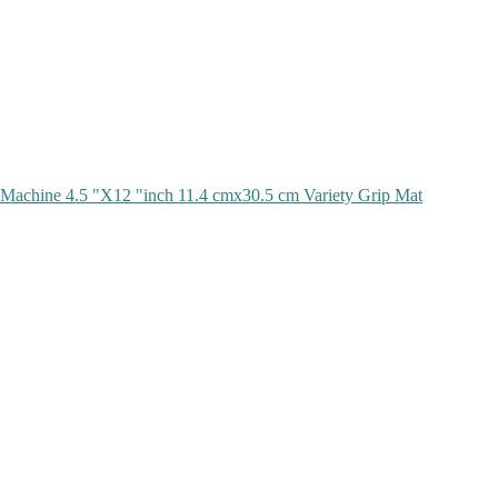
 Machine 4.5 "X12 "inch 11.4 cmx30.5 cm Variety Grip Mat