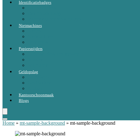
Identificatiebadges
Badgehouders
Identificatiebadges
Insteekkaarten voor badges
Nietmachines
Nietjes
Nietmachines
Ontnieters
Papiersnijders
Papiersnijders and messen
Scharen
Snijmatten
Geldopslag
Geldkistjes
Geldzakken
Kluizen
Kantoorschoonmaak
Blogs
Home
»
mt-sample-background
»
mt-sample-background