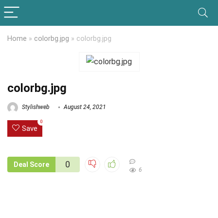
Home
»
colorbg.jpg
»
colorbg.jpg
colorbg.jpg
Stylishweb
August 24, 2021
0
Save
0
Deal Score
6