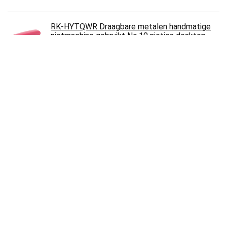
RK-HYTQWR Draagbare metalen handmatige
nietmachine gebruikt No.10 nietjes desktop
school kantoorbenodigdheden, rode…
€
7.99
A/O Keuken- en kruidenschaar, 5 messen,
roestvrij staal, multifunctioneel, kruidensnijden,
haken, haken, met…
€
7.36
Richer-R Luidspreker bespanstof, Hi-Fi
bespanstof 1,4 m x 0,5 m stofdicht luidspreker
grill reinigingsdoek, akoestische…
€
22.04