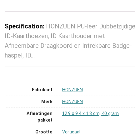
Specification:
HONZUEN PU-leer Dubbelzijdige
ID-Kaarthoezen, ID Kaarthouder met
Afneembare Draagkoord en Intrekbare Badge-
haspel, ID…
Fabrikant
‎HONZUEN
Merk
‎HONZUEN
Afmetingen
‎12.9 x 9.4 x 1.8 cm; 40 gram
pakket
Grootte
‎Verticaal