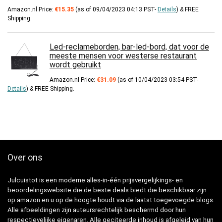
Amazon.nl Price:
€
15.35
(as of 09/04/2023 04:13 PST-
Details
)
&
FREE
Shipping
.
Led-reclameborden, bar-led-bord, dat voor de
meeste mensen voor westerse restaurant
wordt gebruikt
Amazon.nl Price:
€
31.09
(as of 10/04/2023 03:54 PST-
Details
)
&
FREE Shipping
.
Over ons
Julcuistot is een moderne alles-in-één prijsvergelijkings- en
beoordelingswebsite die de beste deals biedt die beschikbaar zijn
op amazon en u op de hoogte houdt via de laatst toegevoegde blogs.
Alle afbeeldingen zijn auteursrechtelijk beschermd door hun
respectievelijke eigenaren. Alle geciteerde inhoud is afgeleid van hun