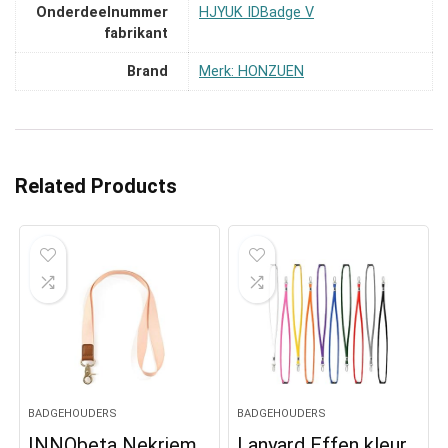
Onderdeelnummer
‎HJYUK IDBadge V
fabrikant
Brand
Merk: HONZUEN
Related Products
BADGEHOUDERS
BADGEHOUDERS
INNObeta Nekriem
Lanyard Effen kleur