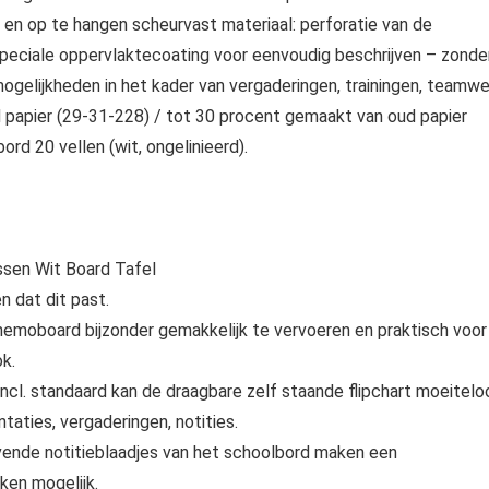
 en op te hangen scheurvast materiaal: perforatie van de
Speciale oppervlaktecoating voor eenvoudig beschrijven – zonde
ogelijkheden in het kader van vergaderingen, trainingen, teamwe
rd papier (29-31-228) / tot 30 procent gemaakt van oud papier
ord 20 vellen (wit, ongelinieerd).
ssen Wit Board Tafel
 dat dit past.
it memoboard bijzonder gemakkelijk te vervoeren en praktisch voor
k.
 incl. standaard kan de draagbare zelf staande flipchart moeitelo
aties, vergaderingen, notities.
vende notitieblaadjes van het schoolbord maken een
ken mogelijk.