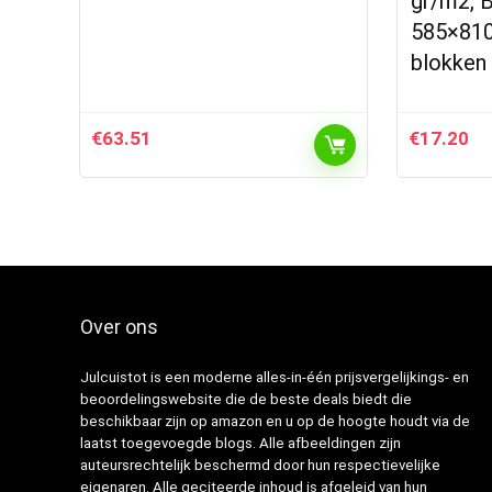
gr/m2, B
585×810
blokken
€
63.51
€
17.20
Over ons
Julcuistot is een moderne alles-in-één prijsvergelijkings- en
beoordelingswebsite die de beste deals biedt die
beschikbaar zijn op amazon en u op de hoogte houdt via de
laatst toegevoegde blogs. Alle afbeeldingen zijn
auteursrechtelijk beschermd door hun respectievelijke
eigenaren. Alle geciteerde inhoud is afgeleid van hun