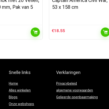
lok met 20 Vellen,
Captain America Civil War,
 mm, Pak van 5
53 x 158 cm
€
18.55
Snelle links
Verklaringen
Home
Privacybeleid
Alles winkelen
algemene voorwaarden
Blogs
Gelieerde openbaarmaking
Onze webshops