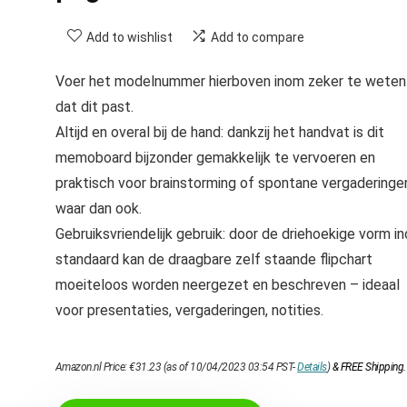
Add to wishlist
Add to compare
Voer het modelnummer hierboven inom zeker te weten
dat dit past.
Altijd en overal bij de hand: dankzij het handvat is dit
memoboard bijzonder gemakkelijk te vervoeren en
praktisch voor brainstorming of spontane vergaderinge
waar dan ook.
Gebruiksvriendelijk gebruik: door de driehoekige vorm inc
standaard kan de draagbare zelf staande flipchart
moeiteloos worden neergezet en beschreven – ideaal
voor presentaties, vergaderingen, notities.
Amazon.nl Price:
€
31.23
(as of 10/04/2023 03:54 PST-
Details
)
&
FREE Shipping
.