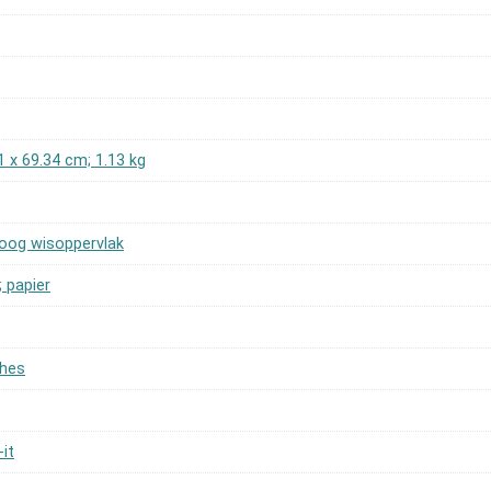
31 x 69.34 cm; 1.13 kg
roog wisoppervlak
; papier
ches
it