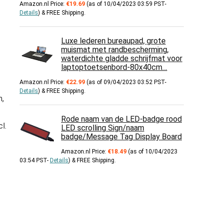
Amazon.nl Price:
€
19.69
(as of 10/04/2023 03:59 PST-
Details
)
&
FREE Shipping
.
Luxe lederen bureaupad, grote
muismat met randbescherming,
waterdichte gladde schrijfmat voor
laptoptoetsenbord-80x40cm…
Amazon.nl Price:
€
22.99
(as of 09/04/2023 03:52 PST-
Details
)
&
FREE Shipping
.
n,
Rode naam van de LED-badge rood
l.
LED scrolling Sign/naam
badge/Message Tag Display Board
Amazon.nl Price:
€
18.49
(as of 10/04/2023
03:54 PST-
Details
)
&
FREE Shipping
.