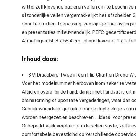
witte, zelfklevende papieren vellen om te beschrijven
afzonderlijke vellen vergemakkelijkt het afscheiden 
door te drukken Toepassing: veelzijdige toepassingsm
en presentaties milieuvriendelijk, PEFC-gecertificee
Afmetingen: 50,8 x 58,4 cm. Inhoud levering: 1 x tafelb
Inhoud doos:
3M Draagbare Twee in één Flip Chart en Droog Wi
Voer het modelnummer hierboven inom zeker te weten
Altijd en overal bij de hand: dankzij het handvat is d
brainstorming of spontane vergaderingen, waar dan oo
Gebruiksvriendelijk gebruik: door de driehoekige vorm
worden neergezet en beschreven – ideaal voor present
Onbeperkt vaak verplaatsen: de scheurvaste, zelfkle
comfortabele bevestiging op verschillende oppervlak