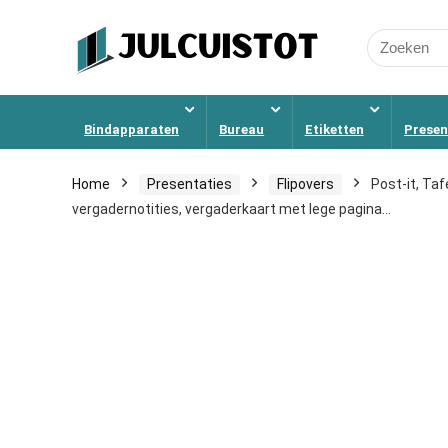
Search
for:
Bindapparaten
Bureau
Etiketten
Presen
Home
Presentaties
Flipovers
Post-it, Taf
vergadernotities, vergaderkaart met lege pagina…