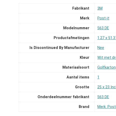
Fabrikant
‎3M
Merk
‎Post-it
Modelnummer
‎563 DE
Productafmetingen
‎1.27 x 51.
Is Discontinued By Manufacturer
‎Nee
Kleur
‎Wit met d
Materiaalsoort
‎Golfkarton
Aantal items
‎1
Grootte
‎25 x 23 In
Onderdeelnummer fabrikant
‎563 DE
Brand
Merk: Post-