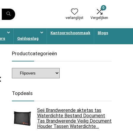
0
verlanglijst
Vergelijken
Kantoorschoonmaak
Blogs
ers
Geldopslag
Productcategorieën
t
Topdeals
Seii Brandwerende aktetas tas
Waterdichte Bestand Document
Tas Brandwerende Veilig Document
Houder Tassen Waterdichte…