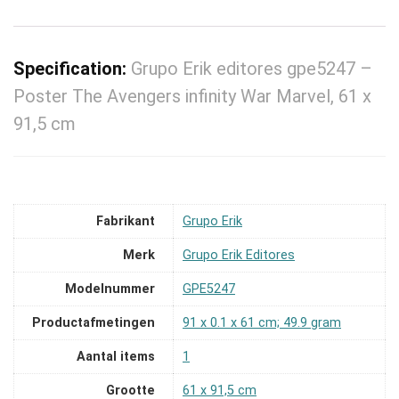
Specification:
Grupo Erik editores gpe5247 –
Poster The Avengers infinity War Marvel, 61 x
91,5 cm
Fabrikant
‎Grupo Erik
Merk
‎Grupo Erik Editores
Modelnummer
‎GPE5247
Productafmetingen
‎91 x 0.1 x 61 cm; 49.9 gram
Aantal items
‎1
Grootte
‎61 x 91,5 cm