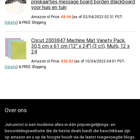
prijskaartjes message board borden Blackboard
voor huis en tuin
Amazon.nl Price:
€
8.94
(as of 02/04/2023 02:31 PST-
Details
)
&
FREE Shipping
.
Cricut 2003847 Machine Mat Variety Pack,
30,5 cm x 61 cm (12" x 24") (3 ct), Multi, 12 x
24
Amazon.nl Price:
€
32.02
(as of 10/04/2023 04:01 PST-
Details
)
&
FREE Shipping
.
Over ons
Julcuistot is een moderne alles-in-één prijsvergelijkings- en
beoordelingswebsite die de beste deals biedt die beschikbaar zijn
op amazon en u op de hoogte houdt via de laatst toegevoegde blogs.