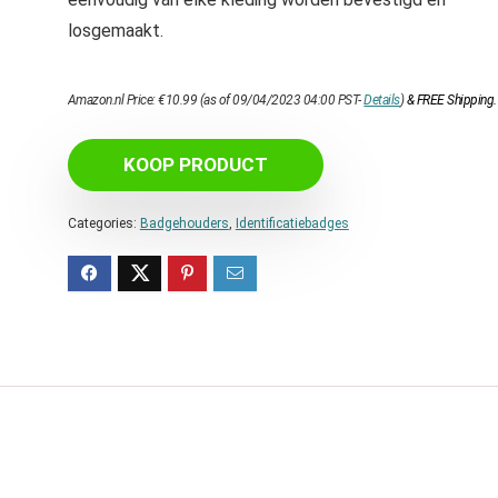
losgemaakt.
Amazon.nl Price:
€
10.99
(as of 09/04/2023 04:00 PST-
Details
)
&
FREE Shipping
.
KOOP PRODUCT
Categories:
Badgehouders
,
Identificatiebadges