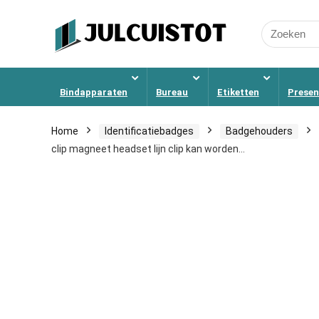
Search
for:
Bindapparaten
Bureau
Etiketten
Presen
Home
Identificatiebadges
Badgehouders
clip magneet headset lijn clip kan worden…