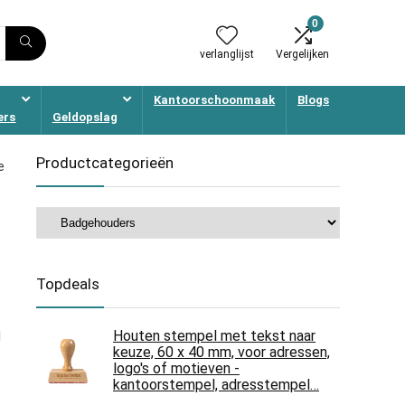
0
verlanglijst
Vergelijken
Kantoorschoonmaak
Blogs
ers
Geldopslag
Productcategorieën
e
Topdeals
n
Houten stempel met tekst naar
keuze, 60 x 40 mm, voor adressen,
logo's of motieven -
kantoorstempel, adresstempel…