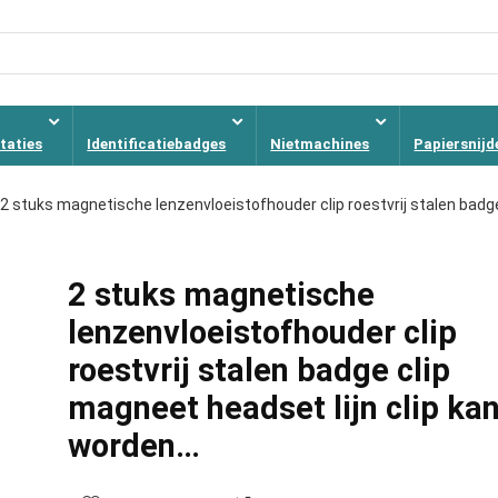
taties
Identificatiebadges
Nietmachines
Papiersnijd
2 stuks magnetische lenzenvloeistofhouder clip roestvrij stalen badg
2 stuks magnetische
lenzenvloeistofhouder clip
roestvrij stalen badge clip
magneet headset lijn clip ka
worden…