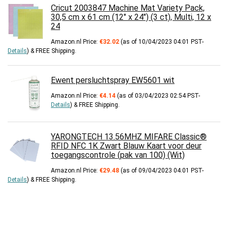
Cricut 2003847 Machine Mat Variety Pack,
30,5 cm x 61 cm (12" x 24") (3 ct), Multi, 12 x
24
Amazon.nl Price:
€
32.02
(as of 10/04/2023 04:01 PST-
Details
)
&
FREE Shipping
.
Ewent persluchtspray EW5601 wit
Amazon.nl Price:
€
4.14
(as of 03/04/2023 02:54 PST-
Details
)
&
FREE Shipping
.
YARONGTECH 13.56MHZ MIFARE Classic®
RFID NFC 1K Zwart Blauw Kaart voor deur
toegangscontrole (pak van 100) (Wit)
Amazon.nl Price:
€
29.48
(as of 09/04/2023 04:01 PST-
Details
)
&
FREE Shipping
.