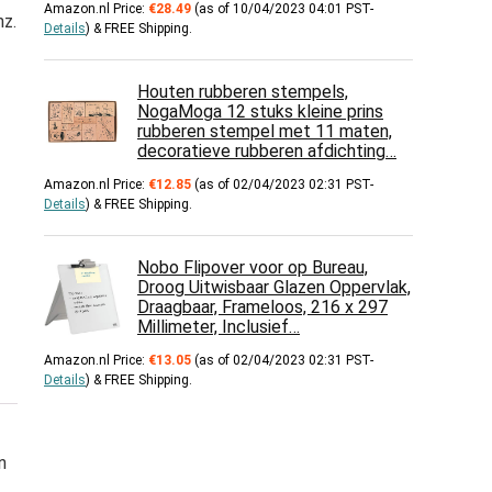
Amazon.nl Price:
€
28.49
(as of 10/04/2023 04:01 PST-
nz.
Details
)
&
FREE Shipping
.
Houten rubberen stempels,
NogaMoga 12 stuks kleine prins
rubberen stempel met 11 maten,
decoratieve rubberen afdichting…
Amazon.nl Price:
€
12.85
(as of 02/04/2023 02:31 PST-
Details
)
&
FREE Shipping
.
Nobo Flipover voor op Bureau,
Droog Uitwisbaar Glazen Oppervlak,
Draagbaar, Frameloos, 216 x 297
Millimeter, Inclusief…
Amazon.nl Price:
€
13.05
(as of 02/04/2023 02:31 PST-
Details
)
&
FREE Shipping
.
n