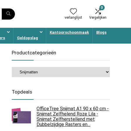
0
verlanglijst
Vergelijken
Kantoorschoonmaak
Blogs
ers
Geldopslag
Productcategorieën
Topdeals
OfficeTree Snijmat A1 90 x 60 cm -
Snijmat Zelfhelend Roze Lila -
Snijmat Zelfherstellend met
Dubbelzijdige Rasters en…