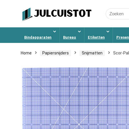
Search
for:
Bindapparaten
Bureau
Etiketten
Presen
Home
Papiersnijders
Snijmatten
Scor-Pal