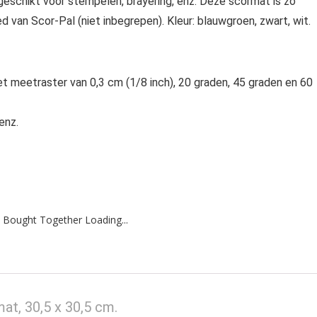
geschikt voor stempelen, brayering, enz. Deze scormat is zo
d van Scor-Pal (niet inbegrepen). Kleur: blauwgroen, zwart, wit.
t meetraster van 0,3 cm (1/8 inch), 20 graden, 45 graden en 60
enz.
 Bought Together Loading...
t, 30,5 x 30,5 cm.