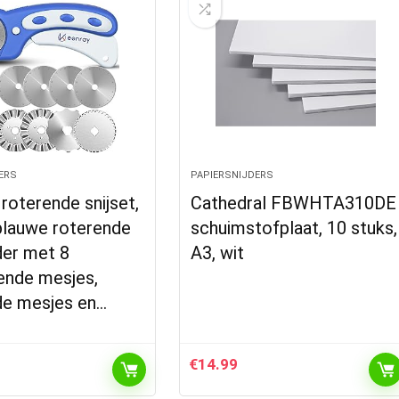
ERS
PAPIERSNIJDERS
roterende snijset,
Cathedral FBWHTA310DE
lauwe roterende
schuimstofplaat, 10 stuks,
der met 8
A3, wit
ende mesjes,
de mesjes en…
€
14.99