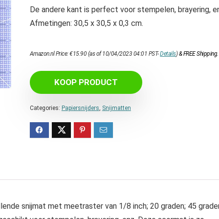
De andere kant is perfect voor stempelen, brayering, e
Afmetingen: 30,5 x 30,5 x 0,3 cm.
Amazon.nl Price:
€
15.90
(as of 10/04/2023 04:01 PST-
Details
)
&
FREE Shipping
.
KOOP PRODUCT
Categories:
Papiersnijders
,
Snijmatten
lende snijmat met meetraster van 1/8 inch; 20 graden; 45 grade