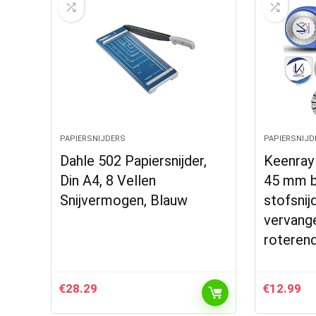
PAPIERSNIJDERS
PAPIERSNIJD
Dahle 502 Papiersnijder,
Keenray 
Din A4, 8 Vellen
45 mm b
Snijvermogen, Blauw
stofsnij
vervang
roteren
€
28.29
€
12.99