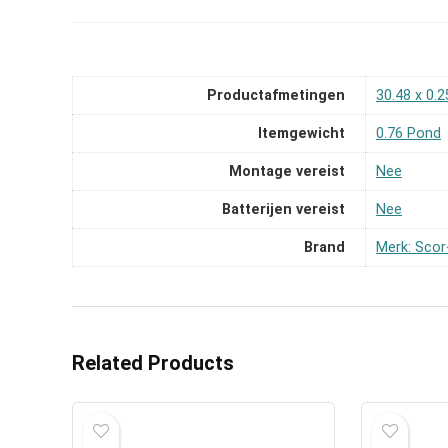
Productafmetingen
‎30.48 x 0.
Itemgewicht
‎0.76 Pond
Montage vereist
‎Nee
Batterijen vereist
‎Nee
Brand
Merk: Scor
Related Products