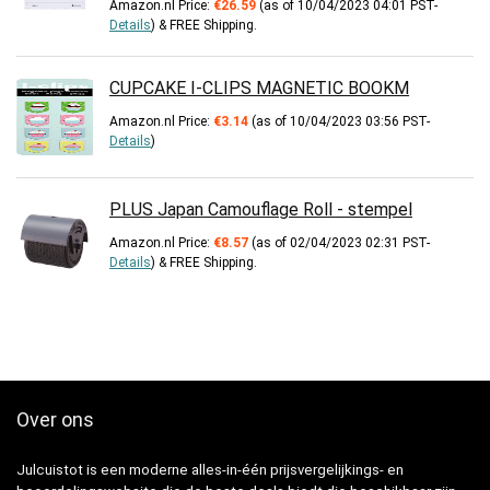
Amazon.nl Price:
€
26.59
(as of 10/04/2023 04:01 PST-
Details
)
&
FREE Shipping
.
CUPCAKE I-CLIPS MAGNETIC BOOKM
Amazon.nl Price:
€
3.14
(as of 10/04/2023 03:56 PST-
Details
)
PLUS Japan Camouflage Roll - stempel
Amazon.nl Price:
€
8.57
(as of 02/04/2023 02:31 PST-
Details
)
&
FREE Shipping
.
Over ons
Julcuistot is een moderne alles-in-één prijsvergelijkings- en