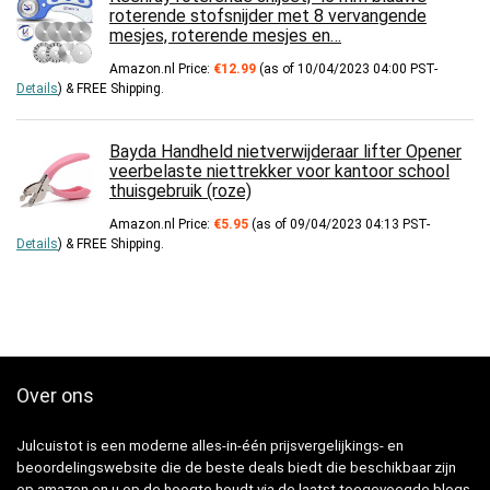
roterende stofsnijder met 8 vervangende
mesjes, roterende mesjes en…
Amazon.nl Price:
€
12.99
(as of 10/04/2023 04:00 PST-
Details
)
&
FREE Shipping
.
Bayda Handheld nietverwijderaar lifter Opener
veerbelaste niettrekker voor kantoor school
thuisgebruik (roze)
Amazon.nl Price:
€
5.95
(as of 09/04/2023 04:13 PST-
Details
)
&
FREE Shipping
.
Over ons
Julcuistot is een moderne alles-in-één prijsvergelijkings- en
beoordelingswebsite die de beste deals biedt die beschikbaar zijn
op amazon en u op de hoogte houdt via de laatst toegevoegde blogs.