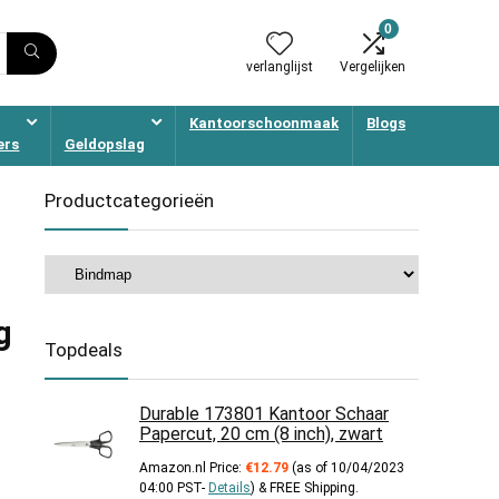
0
verlanglijst
Vergelijken
Kantoorschoonmaak
Blogs
ers
Geldopslag
Productcategorieën
g
Topdeals
Durable 173801 Kantoor Schaar
Papercut, 20 cm (8 inch), zwart
Amazon.nl Price:
€
12.79
(as of 10/04/2023
04:00 PST-
Details
)
&
FREE Shipping
.