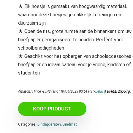
★ Elk hoesje is gemaakt van hoogwaardig materiaal,
waardoor deze hoesjes gemakkelijk te reinigen en
duurzaam zijn
★ Open de rits, grote ruimte aan de binnenkant om uw
briefpapier georganiseerd te houden. Perfect voor
schoolbenodigdheden
★ Geschikt voor het opbergen van schoolaccessoires 
briefpapier en ideaal cadeau voor je vriend, kinderen of
studenten
Amazon.nl Price:
€
5.43
(as of 10/04/2023 03:51 PST-
Details
)
&
FREE Shipping
.
KOOP PRODUCT
Categories:
Bindapparaten
,
Bindmap