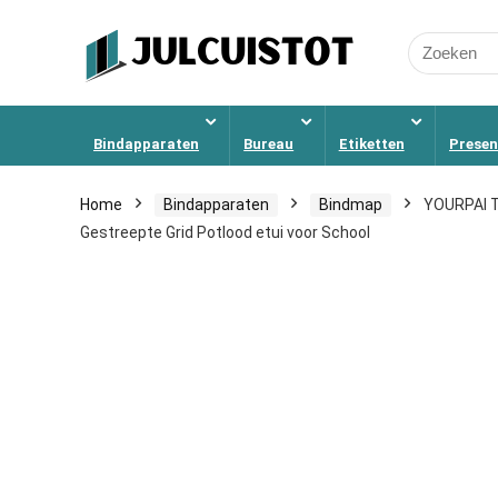
Search
for:
Bindapparaten
Bureau
Etiketten
Presen
Home
Bindapparaten
Bindmap
YOURPAI T
Gestreepte Grid Potlood etui voor School