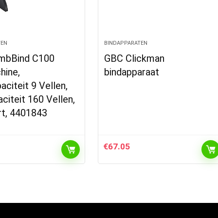
TEN
BINDAPPARATEN
mbBind C100
GBC Clickman
hine,
bindapparaat
citeit 9 Vellen,
citeit 160 Vellen,
rt, 4401843
€
67.05