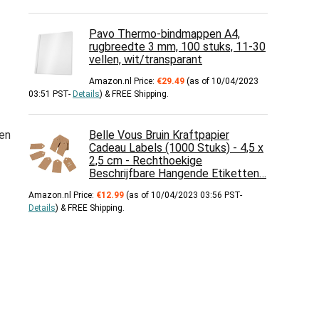
Pavo Thermo-bindmappen A4,
rugbreedte 3 mm, 100 stuks, 11-30
vellen, wit/transparant
Amazon.nl Price:
€
29.49
(as of 10/04/2023
03:51 PST-
Details
)
&
FREE Shipping
.
en
Belle Vous Bruin Kraftpapier
Cadeau Labels (1000 Stuks) - 4,5 x
2,5 cm - Rechthoekige
Beschrijfbare Hangende Etiketten…
Amazon.nl Price:
€
12.99
(as of 10/04/2023 03:56 PST-
Details
)
&
FREE Shipping
.