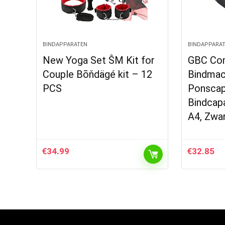
BINDAPPARATEN
BINDAPPARA
New Yoga Set ŜM Kit for
GBC Co
Couple Bōňdägé kit – 12
Bindmac
PCS
Ponscapa
Bindcapa
A4, Zwa
€
34.99
€
32.85