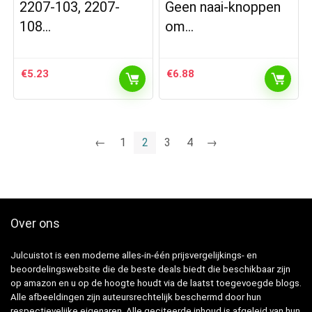
2207-103, 2207-
Geen naai-knoppen
108…
om…
€
5.23
€
6.88
←
1
2
3
4
→
Over ons
Julcuistot is een moderne alles-in-één prijsvergelijkings- en
beoordelingswebsite die de beste deals biedt die beschikbaar zijn
op amazon en u op de hoogte houdt via de laatst toegevoegde blogs.
Alle afbeeldingen zijn auteursrechtelijk beschermd door hun
respectievelijke eigenaren. Alle geciteerde inhoud is afgeleid van hun