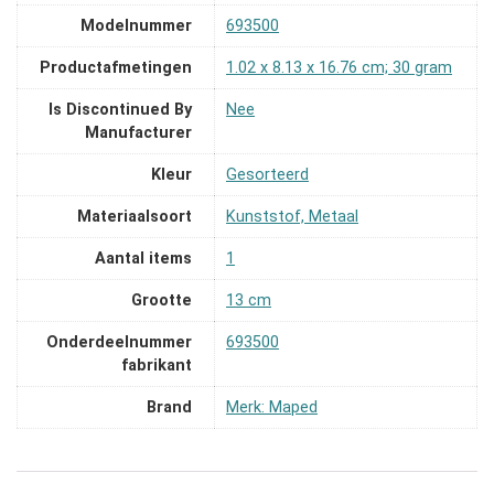
Modelnummer
‎693500
Productafmetingen
‎1.02 x 8.13 x 16.76 cm; 30 gram
Is Discontinued By
‎Nee
Manufacturer
Kleur
‎Gesorteerd
Materiaalsoort
‎Kunststof, Metaal
Aantal items
‎1
Grootte
‎13 cm
Onderdeelnummer
‎693500
fabrikant
Brand
Merk: Maped