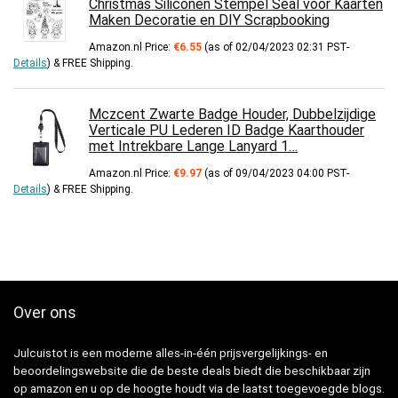
Christmas Siliconen Stempel Seal voor Kaarten
Maken Decoratie en DIY Scrapbooking
Amazon.nl Price:
€
6.55
(as of 02/04/2023 02:31 PST-
Details
)
&
FREE Shipping
.
Mczcent Zwarte Badge Houder, Dubbelzijdige
Verticale PU Lederen ID Badge Kaarthouder
met Intrekbare Lange Lanyard 1…
Amazon.nl Price:
€
9.97
(as of 09/04/2023 04:00 PST-
Details
)
&
FREE Shipping
.
Over ons
Julcuistot is een moderne alles-in-één prijsvergelijkings- en
beoordelingswebsite die de beste deals biedt die beschikbaar zijn
op amazon en u op de hoogte houdt via de laatst toegevoegde blogs.