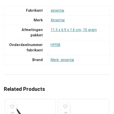
Fabrikant
‎xinxintai
Merk
‎Xinxintai
Afmetingen
‎11.3 x 6.9 x 1.6 cm; 10 gram
pakket
Onderdeelnummer
‎Hff08
fabrikant
Brand
Merk: xinxintai
Related Products