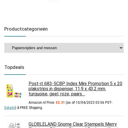
Productcategorieën
Topdeals
Post-it 683-5CBP Index Mini Promotion 5 x 20
plakstrips in dispenser, 11,9 x 43,2 mm,
turquoise, geel, roze, paars…
Amazon.nl Price:
€
2.31
(as of 10/04/2023 03:56 PST-
Details
)
&
FREE Shipping
.
GLOBLELAND Gnome Clear Stempels Merry