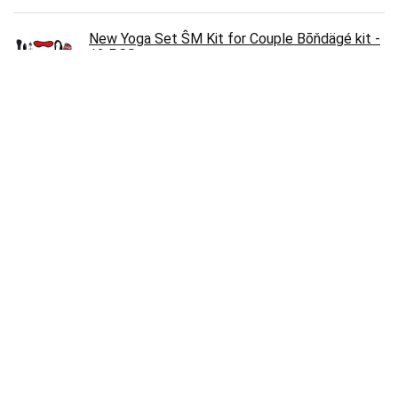
New Yoga Set ŜM Kit for Couple Bōňdägé kit -
12 PCS
€
34.99
240 stuks stempelstickers vintage (4 stijlen)
voor scrapbooking stickers wenskaarten
geschenken dagboek albums DIY…
€
15.99
Antistatische ESD borstel 7 stuks nylon
computerreinigingsset elektronisch
toetsenbord antistatische borstel met…
€
8.99