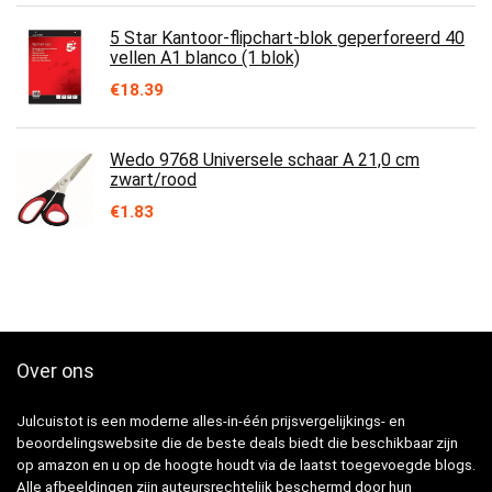
5 Star Kantoor-flipchart-blok geperforeerd 40
vellen A1 blanco (1 blok)
€
18.39
Wedo 9768 Universele schaar A 21,0 cm
zwart/rood
€
1.83
Over ons
Julcuistot is een moderne alles-in-één prijsvergelijkings- en
beoordelingswebsite die de beste deals biedt die beschikbaar zijn
op amazon en u op de hoogte houdt via de laatst toegevoegde blogs.
Alle afbeeldingen zijn auteursrechtelijk beschermd door hun