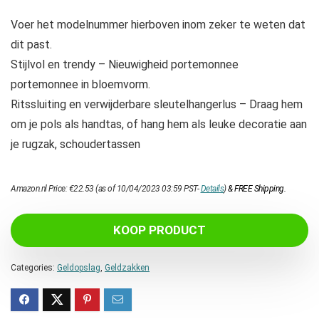
Voer het modelnummer hierboven inom zeker te weten dat
dit past.
Stijlvol en trendy – Nieuwigheid portemonnee
portemonnee in bloemvorm.
Ritssluiting en verwijderbare sleutelhangerlus – Draag hem
om je pols als handtas, of hang hem als leuke decoratie aan
je rugzak, schoudertassen
Amazon.nl Price:
€
22.53
(as of 10/04/2023 03:59 PST-
Details
)
&
FREE Shipping
.
KOOP PRODUCT
Categories:
Geldopslag
,
Geldzakken