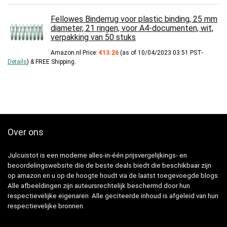
Fellowes Binderrug voor plastic binding, 25 mm
diameter, 21 ringen, voor A4-documenten, wit,
verpakking van 50 stuks
Amazon.nl Price:
€
13.26
(as of 10/04/2023 03:51 PST-
Details
)
&
FREE Shipping
.
Over ons
Julcuistot is een moderne alles-in-één prijsvergelijkings- en
beoordelingswebsite die de beste deals biedt die beschikbaar zijn
op amazon en u op de hoogte houdt via de laatst toegevoegde blogs.
Alle afbeeldingen zijn auteursrechtelijk beschermd door hun
respectievelijke eigenaren. Alle geciteerde inhoud is afgeleid van hun
respectievelijke bronnen.