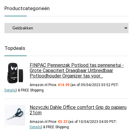
Productcategorieën
Topdeals
FINPAC Pennenzak Potlood tas pennenetui -
Grote Capaciteit Draagbaar Uitbreidbaar
Potloodhouder Organizer tas voor…
Amazon.nl Price:
€
14.99
(as of 09/04/2023 03:52 PST-
Details
)
&
FREE Shipping
.
Nozyczki Dahle Office comfort Grip do papieru
21cm
Amazon.nl Price:
€
5.23
(as of 10/04/2023 04:00 PST-
Details
)
&
FREE Shipping
.