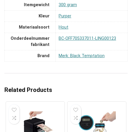
Itemgewicht
‎300 gram
Kleur
‎Purper
Materiaalsoort
‎Hout
Onderdeelnummer
‎BC-OFF705337011-LING00123
fabrikant
Brand
Merk: Black Temptation
Related Products