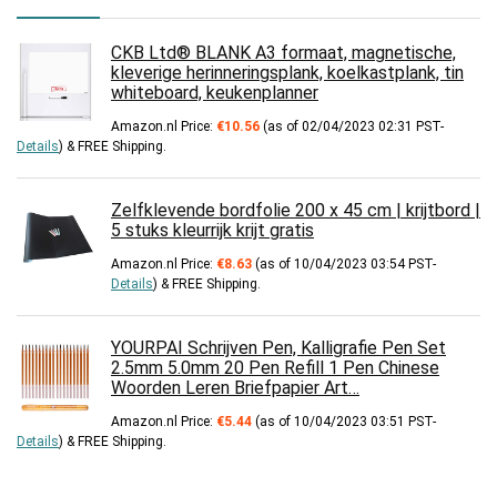
CKB Ltd® BLANK A3 formaat, magnetische,
kleverige herinneringsplank, koelkastplank, tin
whiteboard, keukenplanner
Amazon.nl Price:
€
10.56
(as of 02/04/2023 02:31 PST-
Details
)
&
FREE Shipping
.
Zelfklevende bordfolie 200 x 45 cm | krijtbord |
5 stuks kleurrijk krijt gratis
Amazon.nl Price:
€
8.63
(as of 10/04/2023 03:54 PST-
Details
)
&
FREE Shipping
.
YOURPAI Schrijven Pen, Kalligrafie Pen Set
2.5mm 5.0mm 20 Pen Refill 1 Pen Chinese
Woorden Leren Briefpapier Art…
Amazon.nl Price:
€
5.44
(as of 10/04/2023 03:51 PST-
Details
)
&
FREE Shipping
.