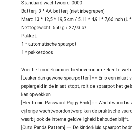
Standaard wachtwoord: 0000
Batterij: 3 * AA-batterij (niet inbegrepen)
Maat: 13 * 12,5 * 19,5 cm / 5,11 * 4,91 * 7,66 inch (L *
Nettogewicht: 650 g / 22,93 oz
Pakket:
1 * automatische spaarpot
1 * pakketdoos
Voer het modelnummer hierboven inom zeker te weten
[Leuker dan gewone spaarpotten] == Er is een inlaat v
papiergeld in de inlaat stopt, rolt de spaarpot het ge
kan opwekken.
[Electronic Password Piggy Bank] == Wachtwoord is v
cijferige wachtwoordontwerp kan de praktische vaard
waarbij ook de interne geldveiligheid behouden blijft.
[Cute Panda Pattern] == De kinderkluis spaarpot bed