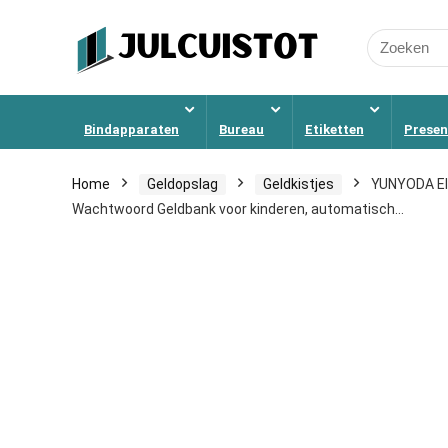
Search
for:
Bindapparaten
Bureau
Etiketten
Presen
Home
Geldopslag
Geldkistjes
YUNYODA Ele
Wachtwoord Geldbank voor kinderen, automatisch…