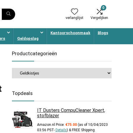
0
verlanglijst
Vergelijken
Kantoorschoonmaak
Blogs
ers
Geldopslag
Productcategorieën
t
Topdeals
IT Dusters CompuCleaner Xpert,
stofblazer
Amazon.nl Price:
€
75.00
(as of 10/04/2023
03:56 PST-
Details
)
&
FREE Shipping
.