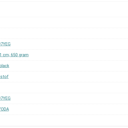
07YEG
 21 cm; 650 gram
black
tstof
07YEG
YODA