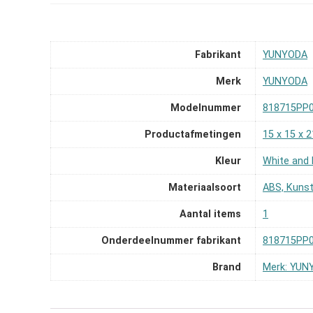
Fabrikant
‎YUNYODA
Merk
‎YUNYODA
Modelnummer
‎818715PP
Productafmetingen
‎15 x 15 x
Kleur
‎White and 
Materiaalsoort
‎ABS, Kuns
Aantal items
‎1
Onderdeelnummer fabrikant
‎818715PP
Brand
Merk: YUN