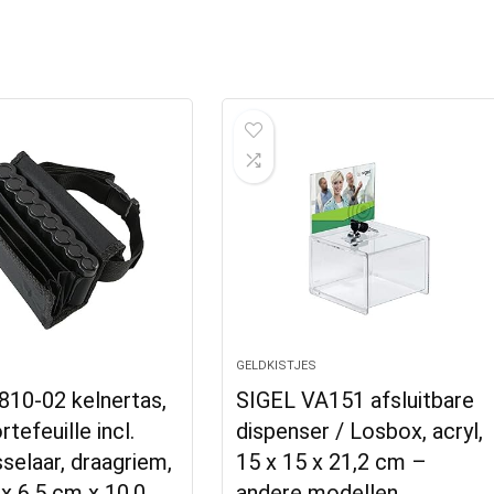
GELDKISTJES
10-02 kelnertas,
SIGEL VA151 afsluitbare
tefeuille incl.
dispenser / Losbox, acryl,
selaar, draagriem,
15 x 15 x 21,2 cm –
x 6,5 cm x 10,0
andere modellen