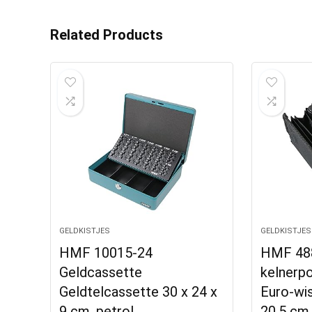
Related Products
GELDKISTJES
GELDKISTJES
HMF 10015-24
HMF 488
Geldcassette
kelnerpor
Geldtelcassette 30 x 24 x
Euro-wis
9 cm, petrol
20,5 cm 