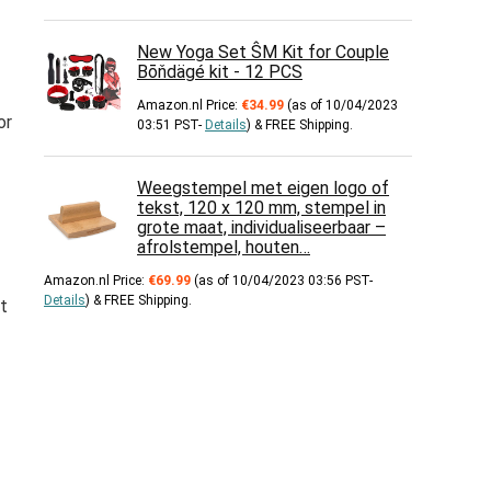
New Yoga Set ŜM Kit for Couple
Bōňdägé kit - 12 PCS
Amazon.nl Price:
€
34.99
(as of 10/04/2023
or
03:51 PST-
Details
)
&
FREE Shipping
.
Weegstempel met eigen logo of
tekst, 120 x 120 mm, stempel in
grote maat, individualiseerbaar –
afrolstempel, houten…
Amazon.nl Price:
€
69.99
(as of 10/04/2023 03:56 PST-
Details
)
&
FREE Shipping
.
t