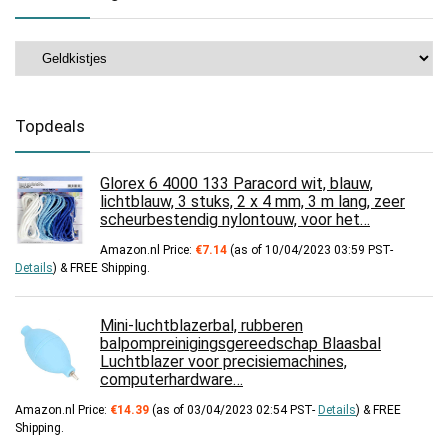
Topdeals
Glorex 6 4000 133 Paracord wit, blauw,
lichtblauw, 3 stuks, 2 x 4 mm, 3 m lang, zeer
scheurbestendig nylontouw, voor het…
Amazon.nl Price:
€
7.14
(as of 10/04/2023 03:59 PST-
Details
)
&
FREE Shipping
.
Mini-luchtblazerbal, rubberen
balpompreinigingsgereedschap Blaasbal
Luchtblazer voor precisiemachines,
computerhardware…
Amazon.nl Price:
€
14.39
(as of 03/04/2023 02:54 PST-
Details
)
&
FREE
Shipping
.