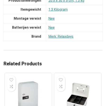
Productafmetingen
‎20.5 x 30 x 5 cm; 1.3 kg
Itemgewicht
‎1.3 Kilogram
Montage vereist
‎Nee
Batterijen vereist
‎Nee
Brand
Merk: Relaxdays
Related Products