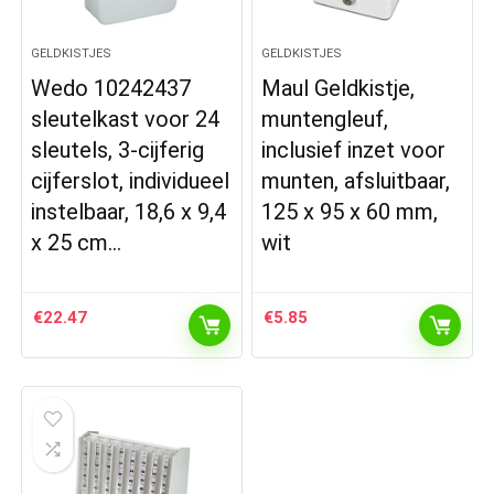
GELDKISTJES
GELDKISTJES
Wedo 10242437
Maul Geldkistje,
sleutelkast voor 24
muntengleuf,
sleutels, 3-cijferig
inclusief inzet voor
cijferslot, individueel
munten, afsluitbaar,
instelbaar, 18,6 x 9,4
125 x 95 x 60 mm,
x 25 cm…
wit
€
22.47
€
5.85