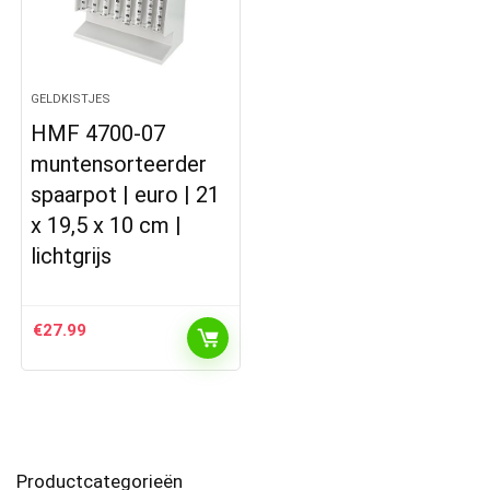
GELDKISTJES
HMF 4700-07
muntensorteerder
spaarpot | euro | 21
x 19,5 x 10 cm |
lichtgrijs
€
27.99
Productcategorieën