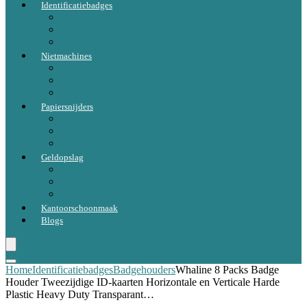
Identificatiebadges
Badgehouders
Identificatiebadges
Insteekkaarten voor badges
Nietmachines
Nietjes
Nietmachines
Ontnieters
Papiersnijders
Papiersnijders and messen
Scharen
Snijmatten
Geldopslag
Geldkistjes
Geldzakken
Kluizen
Kantoorschoonmaak
Blogs
Home
Identificatiebadges
Badgehouders
Whaline 8 Packs Badge
Houder Tweezijdige ID-kaarten Horizontale en Verticale Harde
Plastic Heavy Duty Transparant…