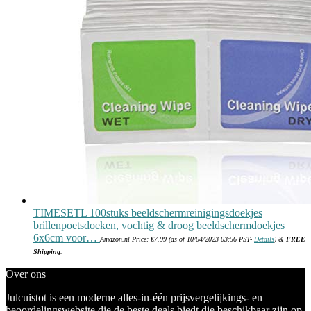
TIMESETL 100stuks beeldschermreinigingsdoekjes
brillenpoetsdoeken, vochtig & droog beeldschermdoekjes
6x6cm voor…
Amazon.nl Price:
€
7.99
(as of 10/04/2023 03:56 PST-
Details
)
&
FREE
Shipping
.
Over ons
Julcuistot is een moderne alles-in-één prijsvergelijkings- en
beoordelingswebsite die de beste deals biedt die beschikbaar zijn op