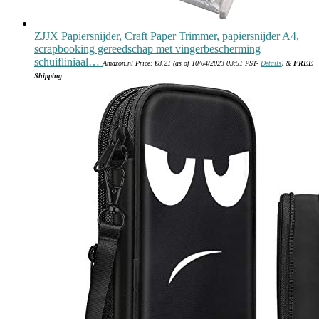
ZJJX Papiersnijder, Craft Paper Trimmer, papiersnijder A4,
scrapbooking gereedschap met vingerbescherming
schuifliniaal…
Amazon.nl Price:
€
8.21
(as of 10/04/2023 03:51 PST-
Details
)
&
FREE
Shipping
.