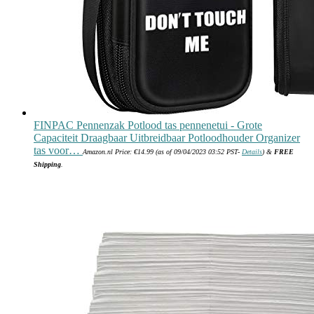
FINPAC Pennenzak Potlood tas pennenetui - Grote
Capaciteit Draagbaar Uitbreidbaar Potloodhouder Organizer
tas voor…
Amazon.nl Price:
€
14.99
(as of 09/04/2023 03:52 PST-
Details
)
&
FREE
Shipping
.