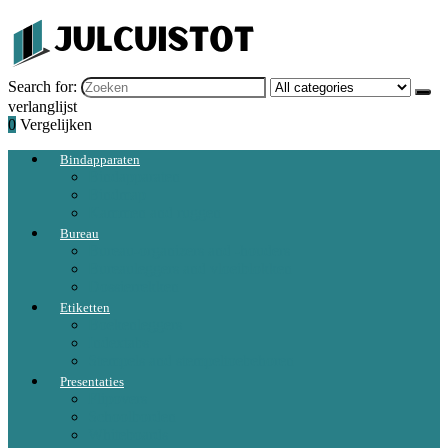
Search for:
verlanglijst
0
Vergelijken
Bindapparaten
Bindapparaten
Bindmap
Kammen and ruggen
Bureau
Bureau-organizers and -houders
Bureauleggers and vloeiblokken
Dossierrekken
Etiketten
Boekenleggers
Indextabs
Stempels and stempeltoebehoren
Presentaties
Flipovers
Schoolborden
Whiteboards