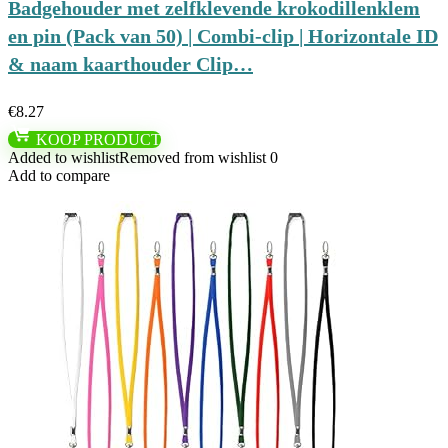
Badgehouder met zelfklevende krokodillenklem
en pin (Pack van 50) | Combi-clip | Horizontale ID
& naam kaarthouder Clip…
€
8.27
KOOP PRODUCT
Added to wishlist
Removed from wishlist
0
Add to compare