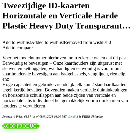
Tweezijdige ID-kaarten
Horizontale en Verticale Harde
Plastic Heavy Duty Transparant…
Add to wishlist
Added to wishlist
Removed from wishlist
0
Add to compare
Voer het modelnummer hierboven inom zeker te weten dat dit past.
Eenvoudig te bevestigen – Onze kaarthouders zijn uitgerust met
sleuven en kettinggaten, wat handig en eenvoudig is voor u om
kaarthouders te bevestigen aan badgehaspels, vanglijnen, riemclip,
enz
Hoge capaciteit en gebruiksvriendelijk: elk kan 2 standaardkaarten
tegelijkertijd bevatten. Bovendien maken verticale duiminkepingen
en horizontale schuiflappen aan beide zijden van verticale en
horizontale tabs individueel het gemakkelijk voor u om kaarten van
houders te verwijderen
Amazon.nl Price:
€
6.57
(as of 09/04/2023 04:00 PST-
Details
)
&
FREE Shipping
.
KOOP PRODUCT