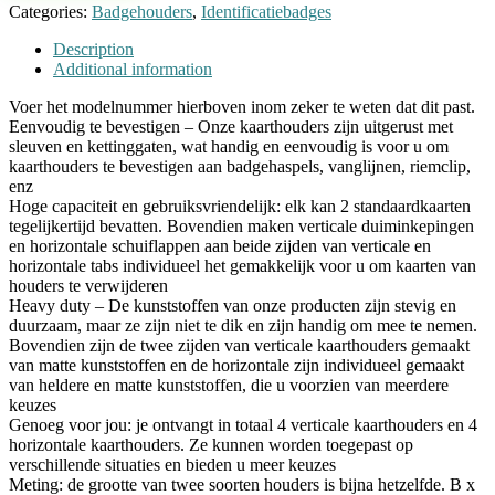
Categories:
Badgehouders
,
Identificatiebadges
Description
Additional information
Voer het modelnummer hierboven inom zeker te weten dat dit past.
Eenvoudig te bevestigen – Onze kaarthouders zijn uitgerust met
sleuven en kettinggaten, wat handig en eenvoudig is voor u om
kaarthouders te bevestigen aan badgehaspels, vanglijnen, riemclip,
enz
Hoge capaciteit en gebruiksvriendelijk: elk kan 2 standaardkaarten
tegelijkertijd bevatten. Bovendien maken verticale duiminkepingen
en horizontale schuiflappen aan beide zijden van verticale en
horizontale tabs individueel het gemakkelijk voor u om kaarten van
houders te verwijderen
Heavy duty – De kunststoffen van onze producten zijn stevig en
duurzaam, maar ze zijn niet te dik en zijn handig om mee te nemen.
Bovendien zijn de twee zijden van verticale kaarthouders gemaakt
van matte kunststoffen en de horizontale zijn individueel gemaakt
van heldere en matte kunststoffen, die u voorzien van meerdere
keuzes
Genoeg voor jou: je ontvangt in totaal 4 verticale kaarthouders en 4
horizontale kaarthouders. Ze kunnen worden toegepast op
verschillende situaties en bieden u meer keuzes
Meting: de grootte van twee soorten houders is bijna hetzelfde. B x