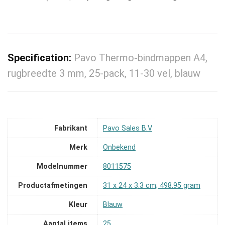
Specification:
Pavo Thermo-bindmappen A4,
rugbreedte 3 mm, 25-pack, 11-30 vel, blauw
Fabrikant
‎Pavo Sales B.V
Merk
‎Onbekend
Modelnummer
‎8011575
Productafmetingen
‎31 x 24 x 3.3 cm; 498.95 gram
Kleur
‎Blauw
Aantal items
‎25