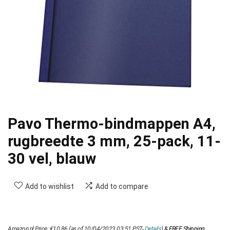
Pavo Thermo-bindmappen A4,
rugbreedte 3 mm, 25-pack, 11-
30 vel, blauw
Add to wishlist
Add to compare
Amazon.nl Price:
€
10.86
(as of 10/04/2023 03:51 PST-
Details
)
&
FREE Shipping
.