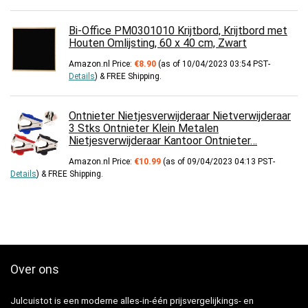
Bi-Office PM0301010 Krijtbord, Krijtbord met
Houten Omlijsting, 60 x 40 cm, Zwart
Amazon.nl Price:
€
8.90
(as of 10/04/2023 03:54 PST-
Details
)
&
FREE Shipping
.
Ontnieter Nietjesverwijderaar Nietverwijderaar
3 Stks Ontnieter Klein Metalen
Nietjesverwijderaar Kantoor Ontnieter…
Amazon.nl Price:
€
10.99
(as of 09/04/2023 04:13 PST-
Details
)
&
FREE Shipping
.
Over ons
Julcuistot is een moderne alles-in-één prijsvergelijkings- en