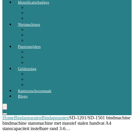
Identificatiebadges
Badgehouders
Identificatiebadges
Insteekkaarten voor badges
Nietmachines
Nietjes
Nietmachines
Ontnieters
Papiersnijders
Papiersnijders and messen
Scharen
Snijmatten
Geldopslag
Geldkistjes
Geldzakken
Kluizen
Kantoorschoonmaak
Blogs
Home
Bindapparaten
Bindapparaten
SD-1201/SD-1501 bindmachine
bindmachine stansmachine met massief stalen handvat A4
stanscapaciteit instelbare rand 3-6…