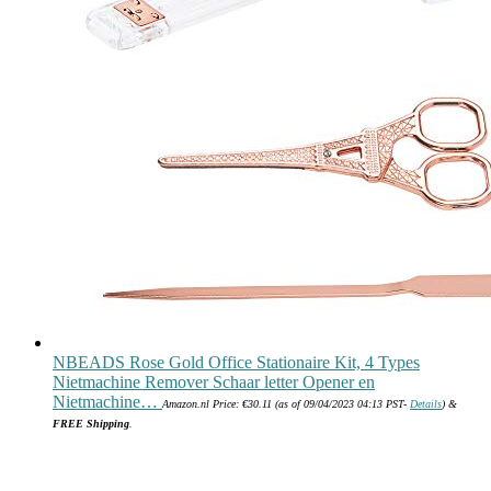
NBEADS Rose Gold Office Stationaire Kit, 4 Types
Nietmachine Remover Schaar letter Opener en
Nietmachine…
Amazon.nl Price:
€
30.11
(as of 09/04/2023 04:13 PST-
Details
)
&
FREE Shipping
.