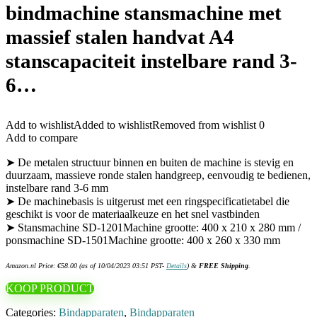
bindmachine stansmachine met
massief stalen handvat A4
stanscapaciteit instelbare rand 3-
6…
Add to wishlist
Added to wishlist
Removed from wishlist
0
Add to compare
➤ De metalen structuur binnen en buiten de machine is stevig en
duurzaam, massieve ronde stalen handgreep, eenvoudig te bedienen,
instelbare rand 3-6 mm
➤ De machinebasis is uitgerust met een ringspecificatietabel die
geschikt is voor de materiaalkeuze en het snel vastbinden
➤ Stansmachine SD-1201Machine grootte: 400 x 210 x 280 mm /
ponsmachine SD-1501Machine grootte: 400 x 260 x 330 mm
Amazon.nl Price:
€
58.00
(as of 10/04/2023 03:51 PST-
Details
)
&
FREE Shipping
.
KOOP PRODUCT
Categories:
Bindapparaten
,
Bindapparaten