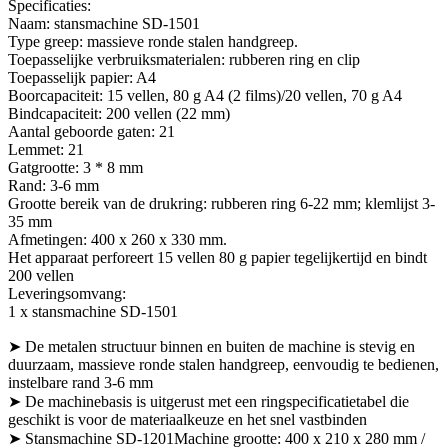
Specificaties:
Naam: stansmachine SD-1501
Type greep: massieve ronde stalen handgreep.
Toepasselijke verbruiksmaterialen: rubberen ring en clip
Toepasselijk papier: A4
Boorcapaciteit: 15 vellen, 80 g A4 (2 films)/20 vellen, 70 g A4
Bindcapaciteit: 200 vellen (22 mm)
Aantal geboorde gaten: 21
Lemmet: 21
Gatgrootte: 3 * 8 mm
Rand: 3-6 mm
Grootte bereik van de drukring: rubberen ring 6-22 mm; klemlijst 3-
35 mm
Afmetingen: 400 x 260 x 330 mm.
Het apparaat perforeert 15 vellen 80 g papier tegelijkertijd en bindt
200 vellen
Leveringsomvang:
1 x stansmachine SD-1501
➤ De metalen structuur binnen en buiten de machine is stevig en
duurzaam, massieve ronde stalen handgreep, eenvoudig te bedienen,
instelbare rand 3-6 mm
➤ De machinebasis is uitgerust met een ringspecificatietabel die
geschikt is voor de materiaalkeuze en het snel vastbinden
➤ Stansmachine SD-1201Machine grootte: 400 x 210 x 280 mm /