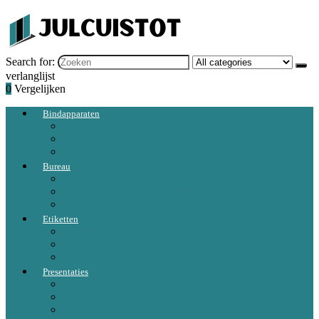
Search for:
verlanglijst
0
Vergelijken
Bindapparaten
Bindapparaten
Bindmap
Kammen and ruggen
Bureau
Bureau-organizers and -houders
Bureauleggers and vloeiblokken
Dossierrekken
Etiketten
Boekenleggers
Indextabs
Stempels and stempeltoebehoren
Presentaties
Flipovers
Schoolborden
Whiteboards