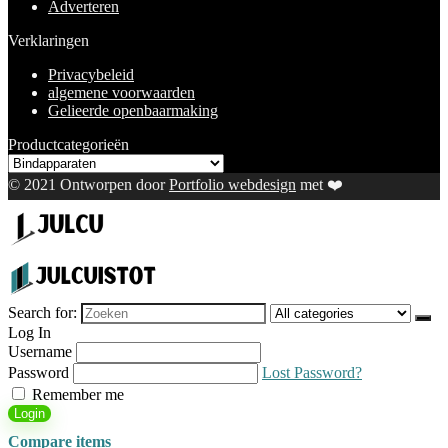
Adverteren
Verklaringen
Privacybeleid
algemene voorwaarden
Gelieerde openbaarmaking
Productcategorieën
© 2021 Ontworpen door
Portfolio webdesign
met ❤️
Search for:
Log In
Username
Password
Lost Password?
Remember me
Login
Compare items