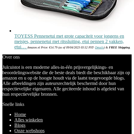
TOYESS Pennenetui met grote capaciteit voor jongens en
meisjes, pennenetui met ritssluiting, etui pennen 2 vakken,
etui…
Amazon.nl Price:
€
14.79
(as of 09/04/2023 03:52 PST-
Details
)
&
FREE Shipping
.
Over ons
Julcuistot is een moderne alles-in-één prijsvergelijkings- en
beoordelingswebsite die de beste deals biedt die beschikbaar zijn op
amazon en u op de hoogte houdt via de laatst toegevoegde blogs.
Alle afbeeldingen zijn auteursrechtelijk beschermd door hun
respectievelijke eigenaren. Alle geciteerde inhoud is afgeleid van
hun respectievelijke bronnen.
Snelle links
Home
Alles winkelen
Blogs
Onze webshops