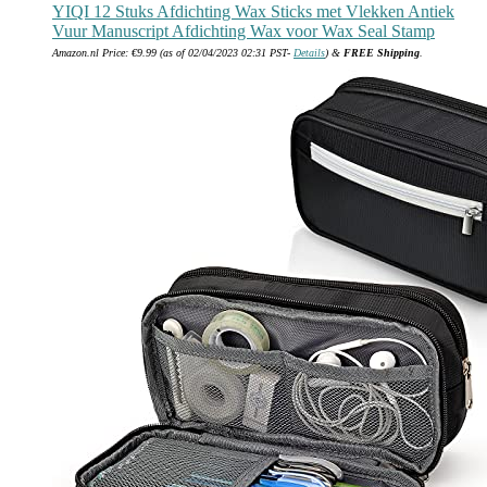
YIQI 12 Stuks Afdichting Wax Sticks met Vlekken Antiek
Vuur Manuscript Afdichting Wax voor Wax Seal Stamp
Amazon.nl Price:
€
9.99
(as of 02/04/2023 02:31 PST-
Details
)
&
FREE Shipping
.