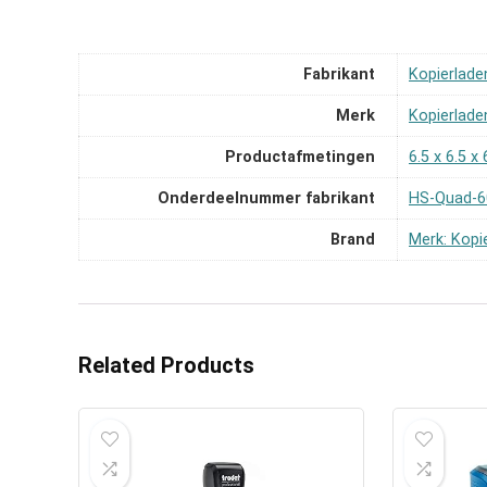
Fabrikant
‎Kopierlad
Merk
‎Kopierlad
Productafmetingen
‎6.5 x 6.5 
Onderdeelnummer fabrikant
‎HS-Quad-6
Brand
Merk: Kop
Related Products