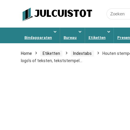
Search
for:
Bindapparaten
Bureau
Etiketten
Presen
Home
Etiketten
Indextabs
Houten stempel
logo’s of teksten, tekststempel…