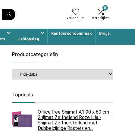
0
verlanglijst
Vergelijken
Kantoorschoonmaak
Blogs
ers
Geldopslag
Productcategorieën
Topdeals
OfficeTree Snijmat A1 90 x 60 cm -
Snijmat Zelfhelend Roze Lila -
Snijmat Zelfherstellend met
Dubbelzijdige Rasters en…