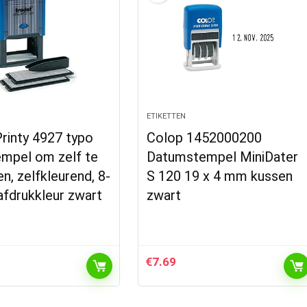
ETIKETTEN
rinty 4927 typo
Colop 1452000200
empel om zelf te
Datumstempel MiniDater
n, zelfkleurend, 8-
S 120 19 x 4 mm kussen
 afdrukkleur zwart
zwart
€
7.69