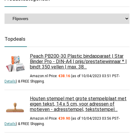
Topdeals
Peach PB200-30 Plastic bindapparaat | Star
Binder Pro - DIN-A4 | prijs/prestatiewinnaar * |
bindt 350 vellen | max. 38…
Amazon.nl Price:
€
38.16
(as of 10/04/2023 03:51 PST-
Details
)
&
FREE Shipping
.
Houten stempel met grote stempelplaat met
eigen tekst, 14 x 5 cm, voor adressen of
motieven - adresstempel, tekststempel…
Amazon.nl Price:
€
39.90
(as of 10/04/2023 03:56 PST-
Details
)
&
FREE Shipping
.