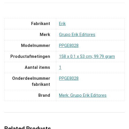
Fabrikant
‎Erik
Merk
‎Grupo Erik Editores
Modelnummer
‎PPGE8028
Productafmetingen
‎158 x 0.1 x 53 cm; 99.79 gram
Aantal items
‎1
Onderdeelnummer
‎PPGE8028
fabrikant
Brand
Merk: Grupo Erik Editores
Related Products