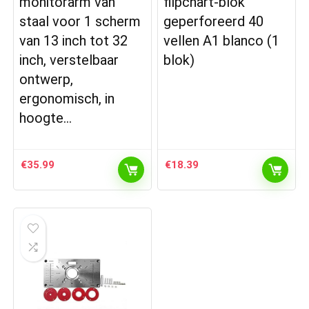
monitorarm van
flipchart-blok
staal voor 1 scherm
geperforeerd 40
van 13 inch tot 32
vellen A1 blanco (1
inch, verstelbaar
blok)
ontwerp,
ergonomisch, in
hoogte…
€
35.99
€
18.39