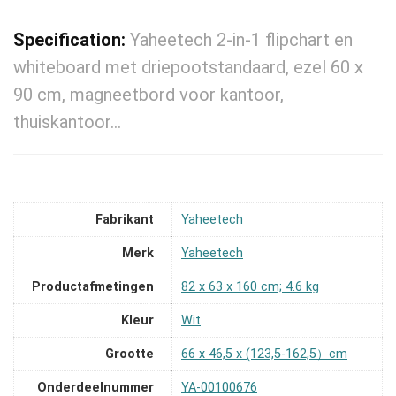
Specification:
Yaheetech 2-in-1 flipchart en
whiteboard met driepootstandaard, ezel 60 x
90 cm, magneetbord voor kantoor,
thuiskantoor…
Fabrikant
‎Yaheetech
Merk
‎Yaheetech
Productafmetingen
‎82 x 63 x 160 cm; 4.6 kg
Kleur
‎Wit
Grootte
‎66 x 46,5 x (123,5-162,5）cm
Onderdeelnummer
‎YA-00100676