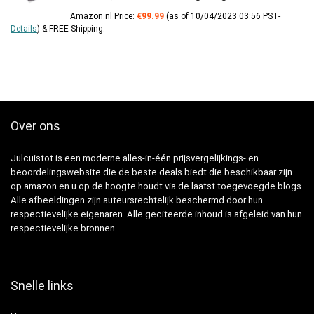
Amazon.nl Price:
€
99.99
(as of 10/04/2023 03:56 PST-
Details
)
&
FREE Shipping
.
Over ons
Julcuistot is een moderne alles-in-één prijsvergelijkings- en
beoordelingswebsite die de beste deals biedt die beschikbaar zijn
op amazon en u op de hoogte houdt via de laatst toegevoegde blogs.
Alle afbeeldingen zijn auteursrechtelijk beschermd door hun
respectievelijke eigenaren. Alle geciteerde inhoud is afgeleid van hun
respectievelijke bronnen.
Snelle links