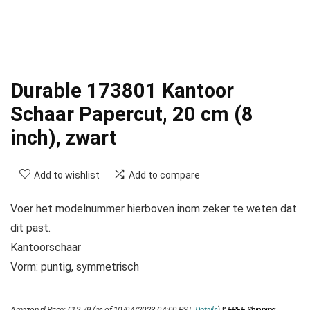
Durable 173801 Kantoor
Schaar Papercut, 20 cm (8
inch), zwart
Add to wishlist
Add to compare
Voer het modelnummer hierboven inom zeker te weten dat
dit past.
Kantoorschaar
Vorm: puntig, symmetrisch
Amazon.nl Price:
€
12.79
(as of 10/04/2023 04:00 PST-
Details
)
&
FREE Shipping
.