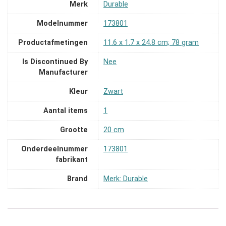
Merk
‎Durable
Modelnummer
‎173801
Productafmetingen
‎11.6 x 1.7 x 24.8 cm; 78 gram
Is Discontinued By
‎Nee
Manufacturer
Kleur
‎Zwart
Aantal items
‎1
Grootte
‎20 cm
Onderdeelnummer
‎173801
fabrikant
Brand
Merk: Durable