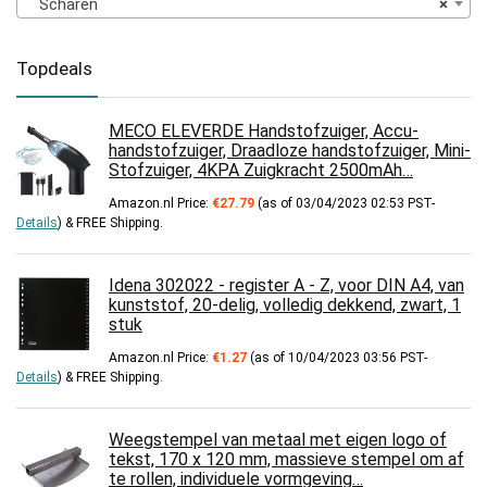
Scharen
×
Topdeals
MECO ELEVERDE Handstofzuiger, Accu-
handstofzuiger, Draadloze handstofzuiger, Mini-
Stofzuiger, 4KPA Zuigkracht 2500mAh…
Amazon.nl Price:
€
27.79
(as of 03/04/2023 02:53 PST-
Details
)
&
FREE Shipping
.
Idena 302022 - register A - Z, voor DIN A4, van
kunststof, 20-delig, volledig dekkend, zwart, 1
stuk
Amazon.nl Price:
€
1.27
(as of 10/04/2023 03:56 PST-
Details
)
&
FREE Shipping
.
Weegstempel van metaal met eigen logo of
tekst, 170 x 120 mm, massieve stempel om af
te rollen, individuele vormgeving…