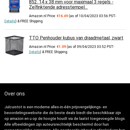
852, 14 x 38 mm voor maximaal 3 regels -
Zelfinktende adresstempel…
Amazon.nl Price:
€
16.49
(as of 10/04/2023 03:56 PST-
Details
)
&
FREE Shipping
.
TTO Penhouder kubus van draadmetaal, zwart
Amazon.nl Price:
€
1.09
(as of 09/04/2023 03:52 PST-
Details
)
&
FREE Shipping
.
Over ons
Julcuistot is een moderne alles-in-één prijsvergelijkings- en
beoordelingswebsite die de beste deals biedt die beschikbaar zijn
op amazon en u op de hoogte houdt via de laatst toegevoegde blogs.
Alle afbeeldingen zijn auteursrechtelijk beschermd door hun