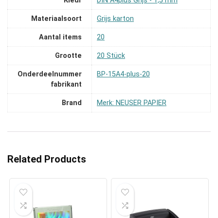
Kleur
‎DIN A4plus Grijs - 1,5 mm
Materiaalsoort
‎Grijs karton
Aantal items
‎20
Grootte
‎20 Stück
Onderdeelnummer
‎BP-15A4-plus-20
fabrikant
Brand
Merk: NEUSER PAPIER
Related Products