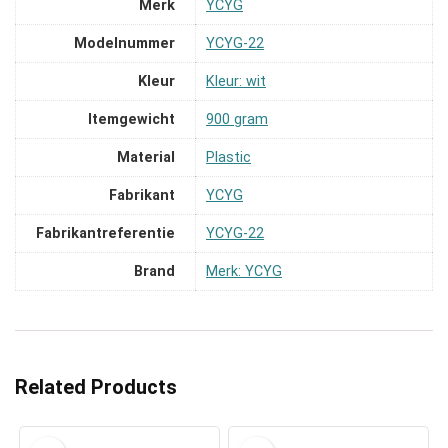
Merk
‎YCYG
Modelnummer
‎YCYG-22
Kleur
‎Kleur: wit
Itemgewicht
‎900 gram
Material
‎Plastic
Fabrikant
‎YCYG
Fabrikantreferentie
‎YCYG-22
Brand
Merk: YCYG
Related Products