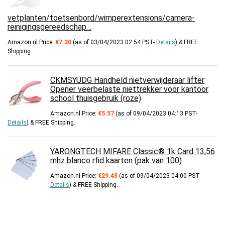
vetplanten/toetsenbord/wimperextensions/camera-
reinigingsgereedschap…
Amazon.nl Price:
€
7.30
(as of 03/04/2023 02:54 PST-
Details
)
&
FREE
Shipping
.
CKMSYUDG Handheld nietverwijderaar lifter
Opener veerbelaste niettrekker voor kantoor
school thuisgebruik (roze)
Amazon.nl Price:
€
5.57
(as of 09/04/2023 04:13 PST-
Details
)
&
FREE Shipping
.
YARONGTECH MIFARE Classic® 1k Card 13,56
mhz blanco rfid kaarten (pak van 100)
Amazon.nl Price:
€
29.48
(as of 09/04/2023 04:00 PST-
Details
)
&
FREE Shipping
.