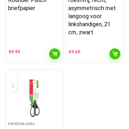
Rounder Punch
roestvrij, recht,
briefpapier
asymmetrisch met
langoog voor
linkshandigen, 21
cm, zwart
€
9.99
€
3.60
PAPIERSNIJDERS