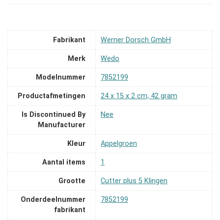
Fabrikant
‎Werner Dorsch GmbH
Merk
‎Wedo
Modelnummer
‎7852199
Productafmetingen
‎24 x 15 x 2 cm; 42 gram
Is Discontinued By
‎Nee
Manufacturer
Kleur
‎Appelgroen
Aantal items
‎1
Grootte
‎Cutter plus 5 Klingen
Onderdeelnummer
‎7852199
fabrikant