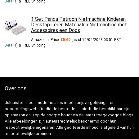
Details
)
&
FREE Shipping
.
1 Set Panda Patroon Nietmachine Kinderen
Desktop Leren Materialen Nietmachine met
Accessoires een Doos
Amazon.nl Price:
€
5.60
(as of 10/04/2023 03:51 PST-
Details
)
&
FREE Shipping
.
Over ons
Julcuistot is een moderne alles-in-één prijsvergelijkings- en
beoordelingswebsite die de beste deals biedt die beschikbaar zijn
op amazon en u op de hoogte houdt via de laatst toegevoegde blogs.
Alle afbeeldingen zijn auteursrechtelijk beschermd door hun
respectievelijke eigenaren. Alle geciteerde inhoud is afgeleid van hun
respectievelijke bronnen.