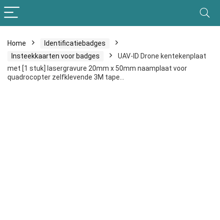
Home
Identificatiebadges
Insteekkaarten voor badges
UAV-ID Drone kentekenplaat
met [1 stuk] lasergravure 20mm x 50mm naamplaat voor
quadrocopter zelfklevende 3M tape…