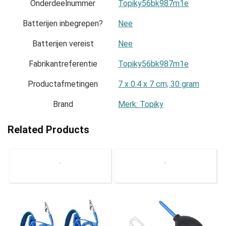
Onderdeelnummer
‎Topiky56bk987m1e
Batterijen inbegrepen?
‎Nee
Batterijen vereist
‎Nee
Fabrikantreferentie
‎Topiky56bk987m1e
Productafmetingen
‎7 x 0.4 x 7 cm; 30 gram
Brand
Merk: Topiky
Related Products