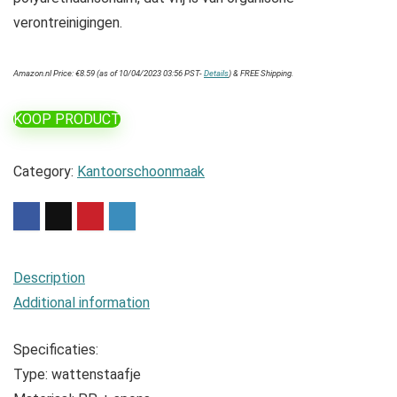
verontreinigingen.
Amazon.nl Price:
€
8.59
(as of 10/04/2023 03:56 PST-
Details
)
&
FREE Shipping
.
KOOP PRODUCT
Category:
Kantoorschoonmaak
Description
Additional information
Specificaties:
Type: wattenstaafje