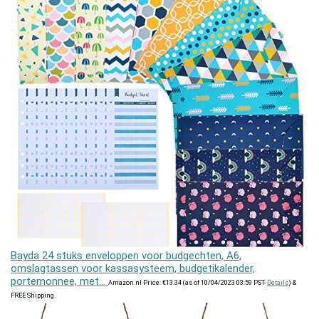
Bayda 24 stuks enveloppen voor budgechten, A6,
omslagtassen voor kassasysteem, budgetikalender,
portemonnee, met…
Amazon.nl Price:
€
13.34
(as of 10/04/2023 03:59 PST-
Details
)
&
FREE Shipping
.