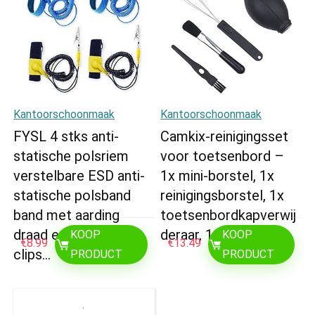
Kantoorschoonmaak
Kantoorschoonmaak
FYSL 4 stks anti-
Camkix-reinigingsset
statische polsriem
voor toetsenbord –
verstelbare ESD anti-
1x mini-borstel, 1x
statische polsband
reinigingsborstel, 1x
band met aarding
toetsenbordkapverwij
draad en alligator
deraar, 1x…
KOOP
KOOP
€
8.99
€
13.49
clips…
PRODUCT
PRODUCT