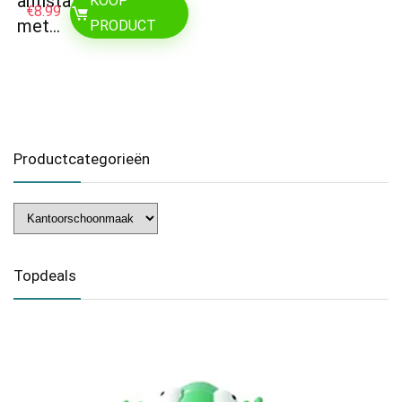
antistatische borstel
KOOP
€
8.99
met…
PRODUCT
Productcategorieën
Topdeals