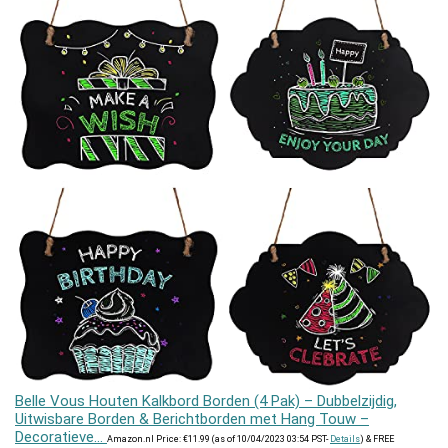
Belle Vous Houten Kalkbord Borden (4 Pak) – Dubbelzijdig,
Uitwisbare Borden & Berichtborden met Hang Touw –
Decoratieve…
Amazon.nl Price:
€
11.99
(as of 10/04/2023 03:54 PST-
Details
)
&
FREE