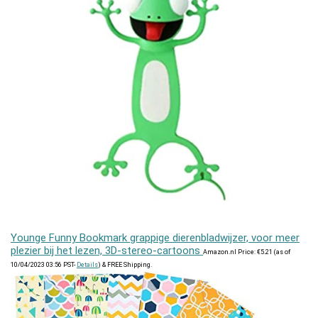
Younge Funny Bookmark grappige dierenbladwijzer, voor meer
plezier bij het lezen, 3D-stereo-cartoons
Amazon.nl Price:
€
5.21
(as of
10/04/2023 03:56 PST-
Details
)
&
FREE Shipping
.