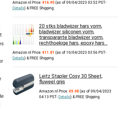
Amazon.nl Price:
€
16.95
(as of 09/04/2023 03:52 PST-
Details
)
&
FREE Shipping
.
n
20 stks bladwijzer hars vorm,
bladwijzer siliconen vorm,
t
transparante bladwijzer vorm,
rechthoekige hars, epoxy hars…
es
Amazon.nl Price:
€
11.81
(as of 10/04/2023 03:56 PST-
Details
)
&
FREE Shipping
.
or
Leitz Stapler Cosy 30 Sheet,
e
fluweel grijs
Amazon.nl Price:
€
9.98
(as of 09/04/2023
de
04:13 PST-
Details
)
&
FREE Shipping
.
t