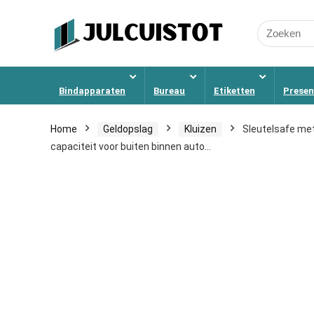
Search
for:
Bindapparaten
Bureau
Etiketten
Presen
Home
Geldopslag
Kluizen
Sleutelsafe met
capaciteit voor buiten binnen auto…