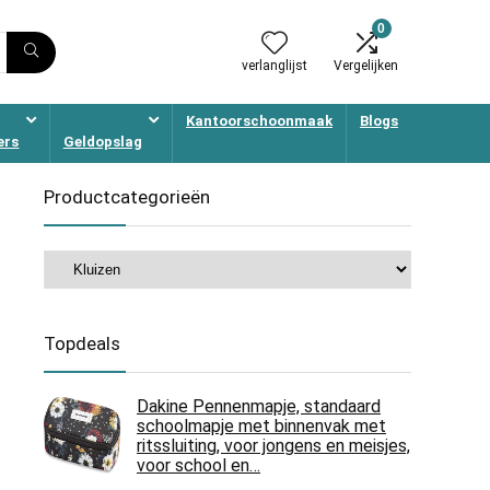
0
verlanglijst
Vergelijken
Kantoorschoonmaak
Blogs
ers
Geldopslag
Productcategorieën
Topdeals
Dakine Pennenmapje, standaard
schoolmapje met binnenvak met
ritssluiting, voor jongens en meisjes,
voor school en…