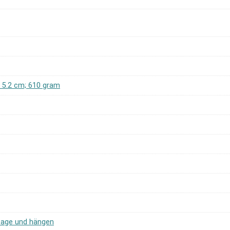
 x 5.2 cm; 610 gram
age und hängen