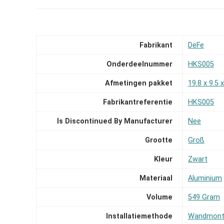
Fabrikant
‎DeFe
Onderdeelnummer
‎HKS005
Afmetingen pakket
‎19.8 x 9.5
Fabrikantreferentie
‎HKS005
Is Discontinued By Manufacturer
‎Nee
Grootte
‎Groß
Kleur
‎Zwart
Materiaal
‎Aluminium
Volume
‎549 Gram
Installatiemethode
‎Wandmont