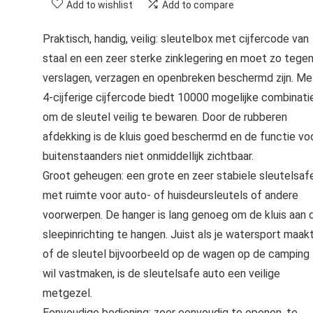
Add to wishlist
Add to compare
Praktisch, handig, veilig: sleutelbox met cijfercode van
staal en een zeer sterke zinklegering en moet zo tege
verslagen, verzagen en openbreken beschermd zijn. Me
4-cijferige cijfercode biedt 10000 mogelijke combinati
om de sleutel veilig te bewaren. Door de rubberen
afdekking is de kluis goed beschermd en de functie vo
buitenstaanders niet onmiddellijk zichtbaar.
Groot geheugen: een grote en zeer stabiele sleutelsaf
met ruimte voor auto- of huisdeursleutels of andere
voorwerpen. De hanger is lang genoeg om de kluis aan 
sleepinrichting te hangen. Juist als je watersport maak
of de sleutel bijvoorbeeld op de wagen op de camping
wil vastmaken, is de sleutelsafe auto een veilige
metgezel.
Eenvoudige bediening: zeer eenvoudig te openen, te