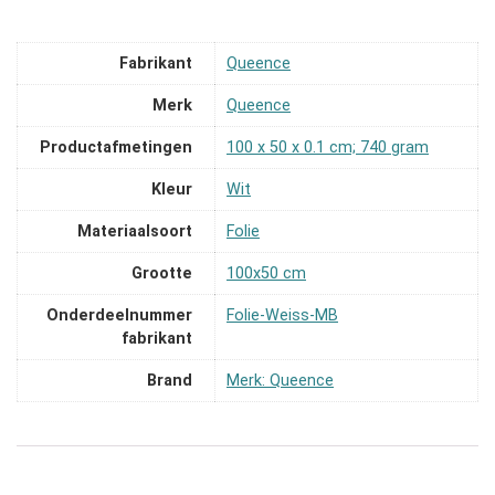
Fabrikant
‎Queence
Merk
‎Queence
Productafmetingen
‎100 x 50 x 0.1 cm; 740 gram
Kleur
‎Wit
Materiaalsoort
‎Folie
Grootte
‎100x50 cm
Onderdeelnummer
‎Folie-Weiss-MB
fabrikant
Brand
Merk: Queence