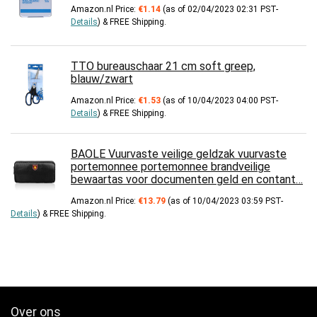
Amazon.nl Price:
€
1.14
(as of 02/04/2023 02:31 PST-
Details
)
&
FREE Shipping
.
TTO bureauschaar 21 cm soft greep,
blauw/zwart
Amazon.nl Price:
€
1.53
(as of 10/04/2023 04:00 PST-
Details
)
&
FREE Shipping
.
BAOLE Vuurvaste veilige geldzak vuurvaste
portemonnee portemonnee brandveilige
bewaartas voor documenten geld en contant…
Amazon.nl Price:
€
13.79
(as of 10/04/2023 03:59 PST-
Details
)
&
FREE Shipping
.
Over ons