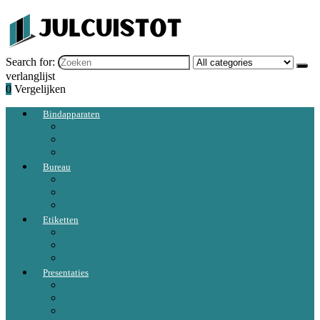
Search for:
verlanglijst
0
Vergelijken
Bindapparaten
Bindapparaten
Bindmap
Kammen and ruggen
Bureau
Bureau-organizers and -houders
Bureauleggers and vloeiblokken
Dossierrekken
Etiketten
Boekenleggers
Indextabs
Stempels and stempeltoebehoren
Presentaties
Flipovers
Schoolborden
Whiteboards