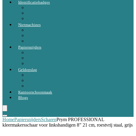
Identificatiebadges
Badgehouders
Identificatiebadges
Insteekkaarten voor badges
Nietmachines
Nietjes
Nietmachines
Ontnieters
Papiersnijders
Papiersnijders and messen
Scharen
Snijmatten
Geldopslag
Geldkistjes
Geldzakken
Kluizen
Kantoorschoonmaak
Blogs
Home
Papiersnijders
Scharen
Prym PROFESSIONAL
kleermakersschaar voor linkshandigen 8” 21 cm, roestvrij staal, grijs