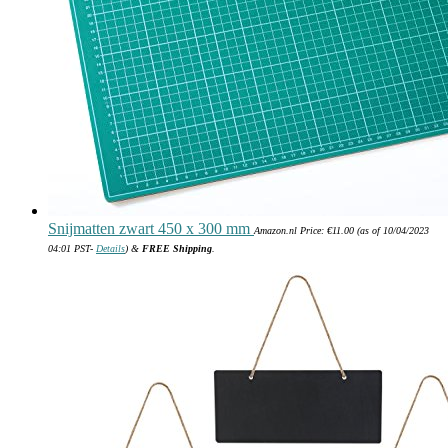
Snijmatten zwart 450 x 300 mm
Amazon.nl Price:
€
11.00
(as of 10/04/2023
04:01 PST-
Details
)
&
FREE Shipping
.