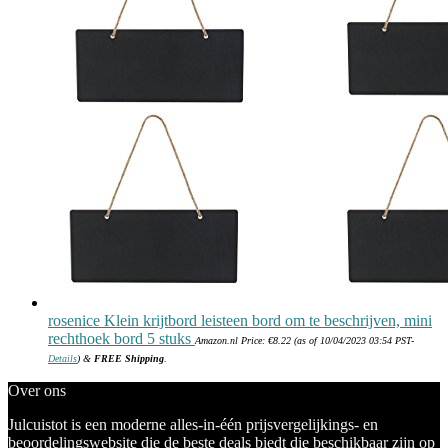
rosenice Klein krijtbord leisteen bord om te beschrijven, mini
rechthoek bord 5 stuks
Amazon.nl Price:
€
8.22
(as of 10/04/2023 03:54 PST-
Details
)
&
FREE Shipping
.
Over ons
Julcuistot is een moderne alles-in-één prijsvergelijkings- en
beoordelingswebsite die de beste deals biedt die beschikbaar zijn op