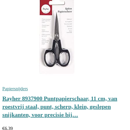
Papiersnijders
Rayher 8937900 Puntpapierschaar, 11 cm, van
roestvrij staal, punt, scherp, klein, geslepen
snijkanten, voor precisie bij…
€
6.39