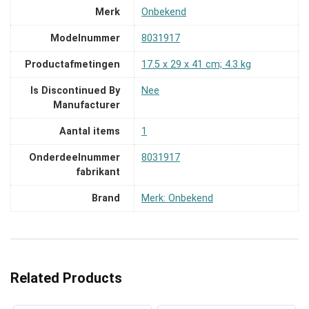
Merk
‎Onbekend
Modelnummer
‎8031917
Productafmetingen
‎17.5 x 29 x 41 cm; 4.3 kg
Is Discontinued By
‎Nee
Manufacturer
Aantal items
‎1
Onderdeelnummer
‎8031917
fabrikant
Brand
Merk: Onbekend
Related Products