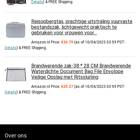
Details
)
&
FREE Shipping
.
Reisopbergtas, prachtige uitstraling vuurvaste
bestandszak, lichtgewicht praktisch te
gebruiken voor vrouwen voor…
Amazon.nl Price:
€
34.79
(as of 10/04/2023 03:59 PST-
Details
)
&
FREE Shipping
.
Brandwerende zak-38 * 28 CM Brandwerende
Waterdichte Document Bag File Envolope
Veilige Opslag met Ritssluiting
Amazon.nl Price:
€
25.27
(as of 10/04/2023 03:59 PST-
Details
)
&
FREE Shipping
.
Over ons