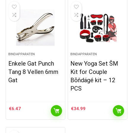
BINDAPPARATEN
BINDAPPARATEN
Enkele Gat Punch
New Yoga Set ŜM
Tang 8 Vellen 6mm
Kit for Couple
Gat
Bōňdägé kit – 12
PCS
€
6.47
€
34.99