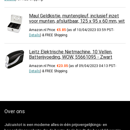
Maul Geldkistje, muntengleuf, inclusief inzet
voor munten, afsluitbaar, 125 x 95 x 60 mm, wit
Amazon.nl Price:
€
5.85
(as of 10/04/2023 03:59 PST-
Details
)
&
FREE Shipping
.
Leitz Elektrische Nietmachine, 10 Vellen,
Batterijvoeding, WOW, 55661095 - Zwart
Amazon.nl Price:
€
23.05
(as of 09/04/2023 04:13 PST-
Details
)
&
FREE Shipping
.
Over ons
Julcuistot is een moderne alles-in-één prijsvergelijkings- en