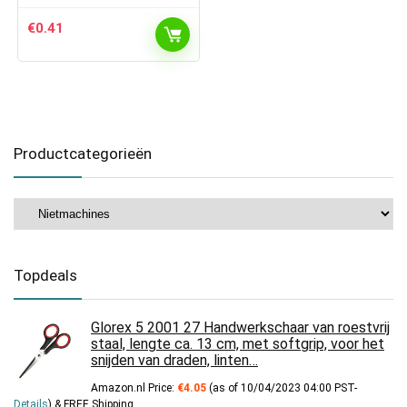
€
0.41
Productcategorieën
Topdeals
Glorex 5 2001 27 Handwerkschaar van roestvrij
staal, lengte ca. 13 cm, met softgrip, voor het
snijden van draden, linten…
Amazon.nl Price:
€
4.05
(as of 10/04/2023 04:00 PST-
Details
)
&
FREE Shipping
.