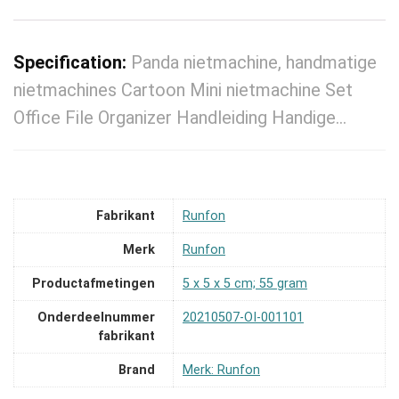
Specification:
Panda nietmachine, handmatige
nietmachines Cartoon Mini nietmachine Set
Office File Organizer Handleiding Handige…
Fabrikant
‎Runfon
Merk
‎Runfon
Productafmetingen
‎5 x 5 x 5 cm; 55 gram
Onderdeelnummer
‎20210507-OI-001101
fabrikant
Brand
Merk: Runfon