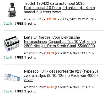
Trodat 120432 datumstempel 5030
Professional 4.0 Duits, letterhoogte 4 mm,
maand in letters zwart
Amazon.nl Price:
€
21.30
(as of 02/04/2023 02:31 PST-
Details
)
&
FREE Shipping
.
Leitz E1 Nietjes, Voor Elektrische
Nietmachines, Capaciteit Tot 10 Vel, 4 mm,
2500 Nietjes, Extra Sterk Staal, 55680000
Amazon.nl Price:
€
9.74
(as of 09/04/2023 04:13 PST-
Details
)
&
FREE Shipping
.
Rapesco 1317 geassorteerde 923 (type 23)
zware nietjes (8, 10, 12mm) Pack van 4000 -
zilver
Amazon.nl Price:
€
6.83
(as of 03/04/2023 02:54 PST-
Details
)
&
FREE Shipping
.