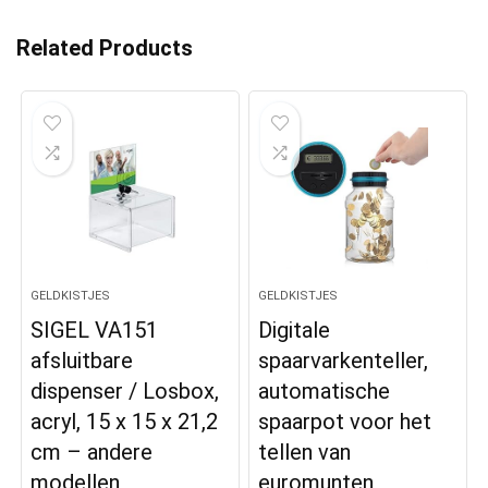
Related Products
GELDKISTJES
GELDKISTJES
SIGEL VA151
Digitale
afsluitbare
spaarvarkenteller,
dispenser / Losbox,
automatische
acryl, 15 x 15 x 21,2
spaarpot voor het
cm – andere
tellen van
modellen
euromunten,