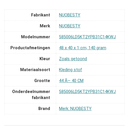
Fabrikant
‎NUOBESTY
Merk
‎NUOBESTY
Modelnummer
‎585006LD5KT2YPB31C14KWJ
Productafmetingen
‎48 x 40 x 1 cm; 140 gram
Kleur
‎Zoals getoond
Materiaalsoort
‎Kleding stof
Grootte
‎44 Ã— 40 CM
Onderdeelnummer
‎585006LD5KT2YPB31C14KWJ
fabrikant
Brand
Merk: NUOBESTY