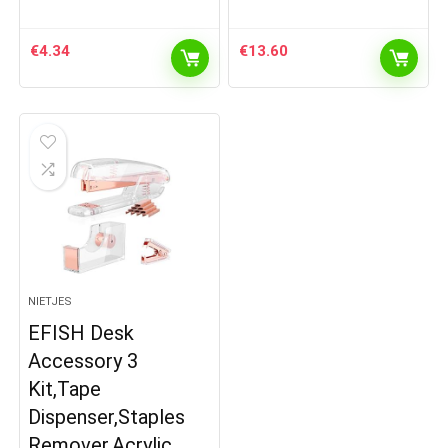
€
4.34
€
13.60
NIETJES
EFISH Desk
Accessory 3
Kit,Tape
Dispenser,Staples
Remover,Acrylic