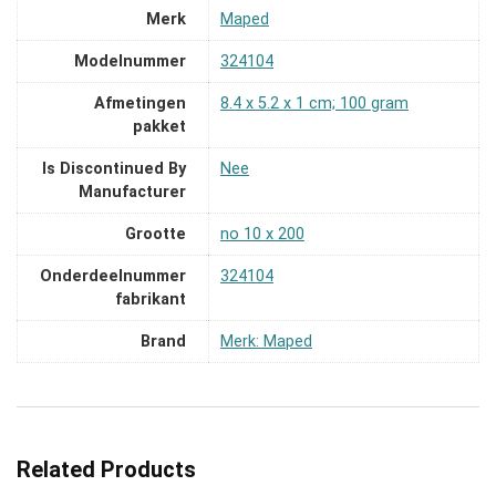
Merk
‎Maped
Modelnummer
‎324104
Afmetingen
‎8.4 x 5.2 x 1 cm; 100 gram
pakket
Is Discontinued By
‎Nee
Manufacturer
Grootte
‎no 10 x 200
Onderdeelnummer
‎324104
fabrikant
Brand
Merk: Maped
Related Products