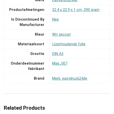
Merk
‎Easydruck24de
Productafmetingen
‎32.4 x 22.9 x 1 cm; 290 gram
Is Discontinued By
‎Nee
Manufacturer
Kleur
‎Wit gecoat
Materiaalsoort
‎IJzerhoudende folie
Grootte
‎DIN A3
Onderdeelnummer
‎Mag_007
fabrikant
Brand
Merk: easydruck24de
Related Products