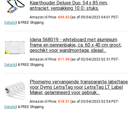
Kaarthouder Deluxe Duo, 54 x 85 mm,
antraciet, verpakking ࠱0 10 stuks.
Amazon.nl Price:
€
49.63
(as of 09/04/2023 04:01 PST-
Details
)
&
FREE Shipping
.
Idena 568019 - whiteboard met aluminium
frame en pennenbakje, ca. 60 x 40 cm groot,
geschikt voor wandmontage, ideaal…
Amazon.nl Price:
€
11.99
(as of 02/04/2023 02:31 PST-
Details
)
&
FREE Shipping
.
Phomemo vervangende transparante labeltape
voor Dymo LetraTag voor LetraTag LT Label
Maker, gelamineerd voor gebruik…
Amazon.nl Price:
€
18.51
(as of 03/04/2023 02:54 PST-
Details
)
&
FREE Shipping
.